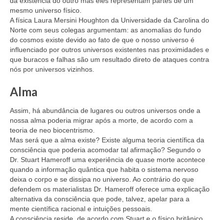
da existência do outro mas eles representam partes de um
mesmo universo físico.
A física Laura Mersini Houghton da Universidade da Carolina do
Norte com seus colegas argumentam: as anomalias do fundo
do cosmos existe devido ao fato de que o nosso universo é
influenciado por outros universos existentes nas proximidades e
que buracos e falhas são um resultado direto de ataques contra
nós por universos vizinhos.
Alma
Assim, há abundância de lugares ou outros universos onde a
nossa alma poderia migrar após a morte, de acordo com a
teoria de neo biocentrismo.
Mas será que a alma existe? Existe alguma teoria científica da
consciência que poderia acomodar tal afirmação? Segundo o
Dr. Stuart Hameroff uma experiência de quase morte acontece
quando a informação quântica que habita o sistema nervoso
deixa o corpo e se dissipa no universo. Ao contrário do que
defendem os materialistas Dr. Hameroff oferece uma explicação
alternativa da consciência que pode, talvez, apelar para a
mente científica racional e intuições pessoais.
A consciência reside, de acordo com Stuart e o físico britânico