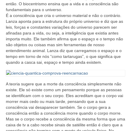
então. O biocentrismo ensina que a vida e a consciência são
fundamentais para o universo.
É a consciência que cria o universo material e não o contrário.
Lanza aponta para a estrutura do próprio universo e diz que as
leis, forças e constantes variações do universo parecem ser
afinadas para a vida, ou seja, a inteligência que existia antes
importa muito. Ele também afirma que o espaço e o tempo não
são objetos ou coisas mas sim ferramentas de nosso
entendimento animal. Lanza diz que carregamos o espaço e o
tempo em torno de nós “como tartarugas”, o que significa que
quando a casca sai, espaço e tempo ainda existem.
A teoria sugere que a morte da consciência simplesmente não
existe. Ele só existe como um pensamento porque as pessoas
se identificam com o seu corpo. Eles acreditam que o corpo vai
morrer mais cedo ou mais tarde, pensando que a sua
consciência vai desaparecer também. Se o corpo gera a
consciência então a consciência morre quando o corpo morre.
Mas se o corpo recebe a consciência da mesma forma que uma
caixa de tv a cabo recebe sinais de satélite então é claro que a
consciência não termina com a morte do veículo físico. Na