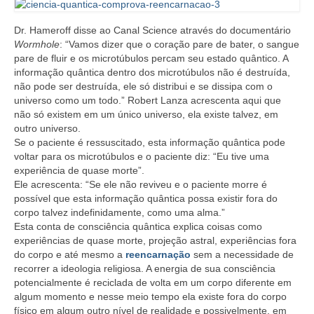
Dr. Hameroff disse ao Canal Science através do documentário
Wormhole
: “Vamos dizer que o coração pare de bater, o sangue
pare de fluir e os microtúbulos percam seu estado quântico. A
informação quântica dentro dos microtúbulos não é destruída,
não pode ser destruída, ele só distribui e se dissipa com o
universo como um todo.” Robert Lanza acrescenta aqui que
não só existem em um único universo, ela existe talvez, em
outro universo.
Se o paciente é ressuscitado, esta informação quântica pode
voltar para os microtúbulos e o paciente diz: “Eu tive uma
experiência de quase morte”.
Ele acrescenta: “Se ele não reviveu e o paciente morre é
possível que esta informação quântica possa existir fora do
corpo talvez indefinidamente, como uma alma.”
Esta conta de consciência quântica explica coisas como
experiências de quase morte, projeção astral, experiências fora
do corpo e até mesmo a
reencarnação
sem a necessidade de
recorrer a ideologia religiosa. A energia de sua consciência
potencialmente é reciclada de volta em um corpo diferente em
algum momento e nesse meio tempo ela existe fora do corpo
físico em algum outro nível de realidade e possivelmente, em