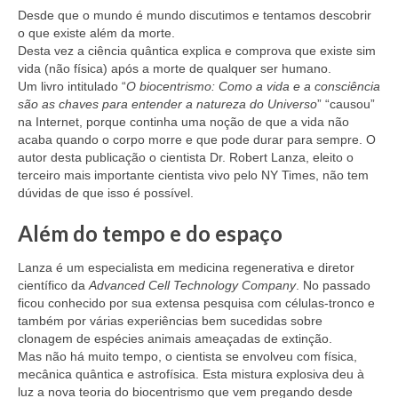
Desde que o mundo é mundo discutimos e tentamos descobrir
o que existe além da morte.
Desta vez a ciência quântica explica e comprova que existe sim
vida (não física) após a morte de qualquer ser humano.
Um livro intitulado “
O biocentrismo: Como a vida e a consciência
são as chaves para entender a natureza do Universo
” “causou”
na Internet, porque continha uma noção de que a vida não
acaba quando o corpo morre e que pode durar para sempre. O
autor desta publicação o cientista Dr. Robert Lanza, eleito o
terceiro mais importante cientista vivo pelo NY Times, não tem
dúvidas de que isso é possível.
Além do tempo e do espaço
Lanza é um especialista em medicina regenerativa e diretor
científico da
Advanced Cell Technology Company
. No passado
ficou conhecido por sua extensa pesquisa com células-tronco e
também por várias experiências bem sucedidas sobre
clonagem de espécies animais ameaçadas de extinção.
Mas não há muito tempo, o cientista se envolveu com física,
mecânica quântica e astrofísica. Esta mistura explosiva deu à
luz a nova teoria do biocentrismo que vem pregando desde