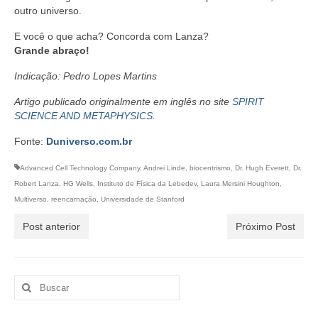
outro universo.
E você o que acha? Concorda com Lanza?
Grande abraço!
Indicação: Pedro Lopes Martins
Artigo publicado originalmente em inglês no site
SPIRIT
SCIENCE AND METAPHYSICS
.
Fonte:
Duniverso.com.br
Advanced Cell Technology Company
,
Andrei Linde
,
biocentrismo
,
Dr. Hugh Everett
,
Dr.
Robert Lanza
,
HG Wells
,
Instituto de Física da Lebedev
,
Laura Mersini Houghton
,
Multiverso
,
reencarnação
,
Universidade de Stanford
Post anterior
Próximo Post
Buscar
por: