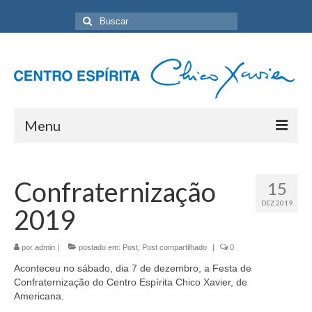
Buscar
por:
Menu
Home
Confraternização
15
Programação Geral
DEZ 2019
2019
Sobre nós
Eventos
por
admin
|
postado em:
Post
,
Post compartilhado
|
0
Aconteceu no sábado, dia 7 de dezembro, a Festa de
Artigos
Confraternização do Centro Espírita Chico Xavier, de
Americana.
Contato