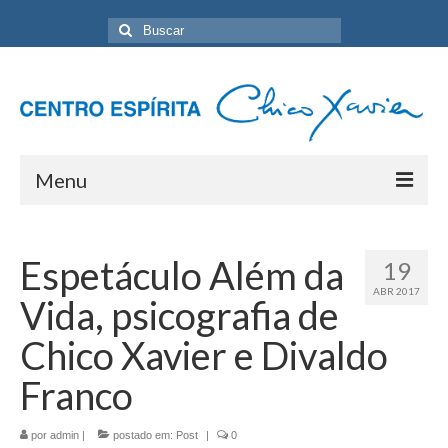
Buscar
por:
Menu
Home
Espetáculo Além da
19
Programação Geral
ABR 2017
Vida, psicografia de
Sobre nós
Chico Xavier e Divaldo
Eventos
Franco
Artigos
por
admin
|
postado em:
Post
|
0
Contato