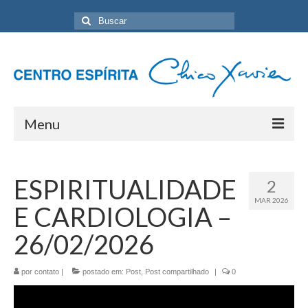
Buscar
por:
Menu
Home
ESPIRITUALIDADE
2
Programação Geral
MAR 2026
E CARDIOLOGIA –
Sobre nós
26/02/2026
Eventos
por
Artigos
contato
|
postado em:
Post
,
Post compartilhado
|
0
Contato