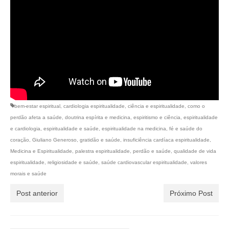
bem-estar espiritual
,
cardiologia espiritualidade
,
ciência e espiritualidade
,
como o
perdão afeta a saúde
,
doutrina espírita e medicina
,
espiritismo e ciência
,
espiritualidade
e cardiologia
,
espiritualidade e saúde
,
espiritualidade na medicina
,
fé e saúde do
coração
,
Giuliano Generoso
,
gratidão e saúde
,
insuficiência cardíaca espiritualidade
,
Medicina e Espiritualidade
,
palestra espiritualidade
,
perdão e saúde
,
qualidade de vida
espiritualidade
,
religiosidade e saúde
,
saúde cardiovascular espiritualidade
,
valores
morais e saúde
Post anterior
Próximo Post