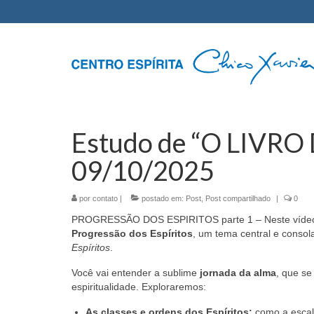
Estudo de “O LIVRO
09/10/2025
por
contato
|
postado em:
Post
,
Post compartilhado
|
0
PROGRESSÃO DOS ESPIRITOS parte 1 – Neste vídeo, m
Progressão dos Espíritos
, um tema central e conso
Espíritos
.
Você vai entender a sublime
jornada da alma
, que se
espiritualidade. Exploraremos:
As classes e ordens dos Espíritos:
como a escala