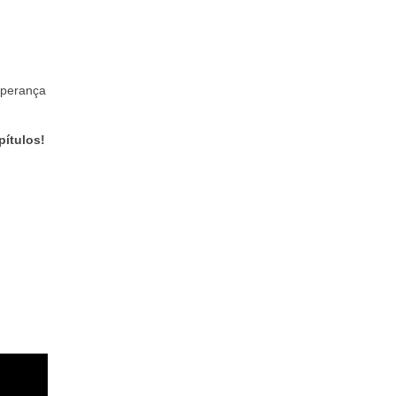
sperança
pítulos!