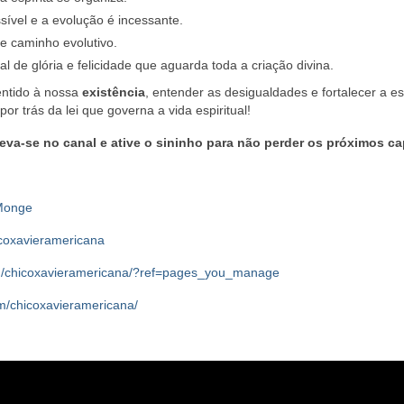
ível e a evolução é incessante.
e caminho evolutivo.
al de glória e felicidade que aguarda toda a criação divina.
entido à nossa
existência
, entender as desigualdades e fortalecer a e
por trás da lei que governa a vida espiritual!
reva-se no canal e ative o sininho para não perder os próximos ca
_Monge
icoxavieramericana
m/chicoxavieramericana/?ref=pages_you_manage
m/chicoxavieramericana/