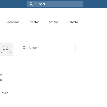
Buscar
por:
Sobre nós
Eventos
Artigos
Contato
12
Buscar
por:
OUT 2025
da
os
à pura