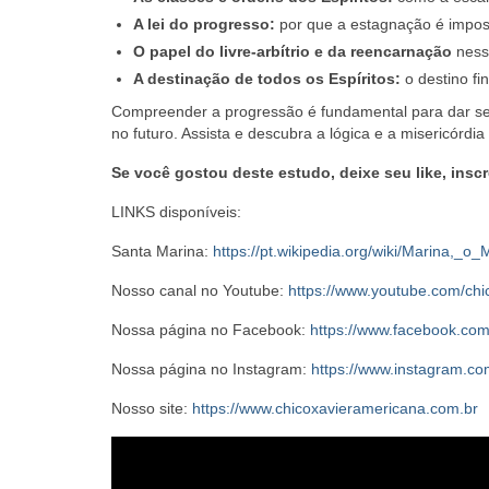
A lei do progresso:
por que a estagnação é imposs
O papel do livre-arbítrio e da reencarnação
ness
A destinação de todos os Espíritos:
o destino fin
Compreender a progressão é fundamental para dar s
no futuro. Assista e descubra a lógica e a misericórdia 
Se você gostou deste estudo, deixe seu like, insc
LINKS disponíveis:
Santa Marina:
https://pt.wikipedia.org/wiki/Marina,_o
Nosso canal no Youtube:
https://www.youtube.com/ch
Nossa página no Facebook:
https://www.facebook.co
Nossa página no Instagram:
https://www.instagram.co
Nosso site:
https://www.chicoxavieramericana.com.br