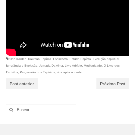
Allan Kardec
,
Doutrina Espírita
,
Espiritismo
,
Estudo Espírita
,
Evolução espiritual
,
Ignorância e Evolução
,
Jornada Da Alma
,
Livre Arbítrio
,
Mediunidade
,
O Livro dos
Espíritos
,
Progressão dos Espíritos
,
vida após a morte
Post anterior
Próximo Post
Buscar
por: