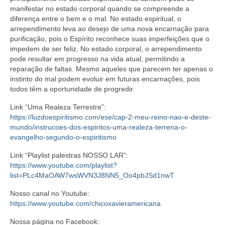
manifestar no estado corporal quando se compreende a
diferença entre o bem e o mal. No estado espiritual, o
arrependimento leva ao desejo de uma nova encarnação para
purificação, pois o Espírito reconhece suas imperfeições que o
impedem de ser feliz. No estado corporal, o arrependimento
pode resultar em progresso na vida atual, permitindo a
reparação de faltas. Mesmo aqueles que parecem ter apenas o
instinto do mal podem evoluir em futuras encarnações, pois
todos têm a oportunidade de progredir.
Link “Uma Realeza Terrestre”:
https://luzdoespiritismo.com/ese/cap-2-meu-reino-nao-e-deste-
mundo/instrucoes-dos-espiritos-uma-realeza-terrena-o-
evangelho-segundo-o-espiritismo
Link “Playlist palestras NOSSO LAR”:
https://www.youtube.com/playlist?
list=PLc4MaOAW7wsWVN3J8NN5_Oo4pbJSd1nwT
Nosso canal no Youtube:
https://www.youtube.com/chicoxavieramericana
Nossa página no Facebook: