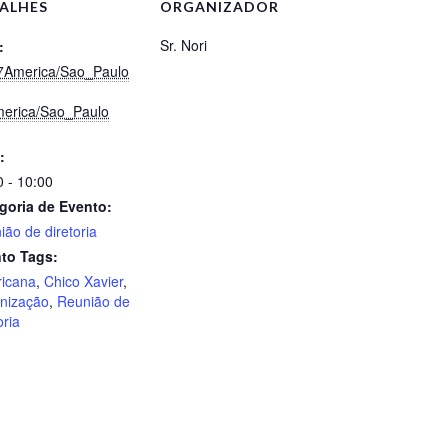
ALHES
ORGANIZADOR
Sr. Nori
:
7America/Sao_Paulo
erica/Sao_Paulo
:
0 - 10:00
goria de Evento:
ião de diretoria
to Tags:
icana
,
Chico Xavier
,
nização
,
Reunião de
oria