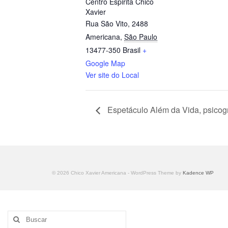
Centro Espirita Chico
Xavier
Rua São Vito, 2488
Americana
,
São Paulo
13477-350
Brasil
+
Google Map
Ver site do Local
Espetáculo Além da Vida, psicogr
© 2026 Chico Xavier Americana - WordPress Theme by
Kadence WP
Buscar
por: