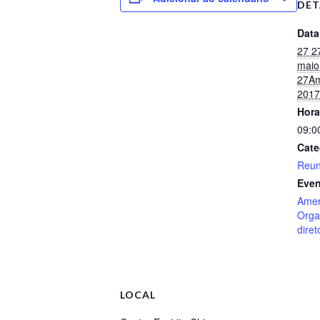
DET
Data
27 2
maio
27Am
2017
Hora
09:0
Cate
Reun
Even
Amer
Orga
diret
LOCAL