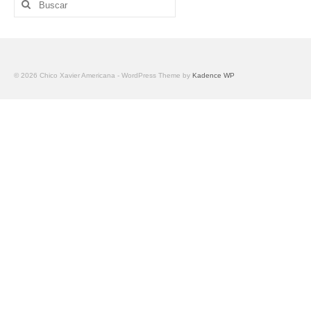
por:
© 2026 Chico Xavier Americana - WordPress Theme by
Kadence WP