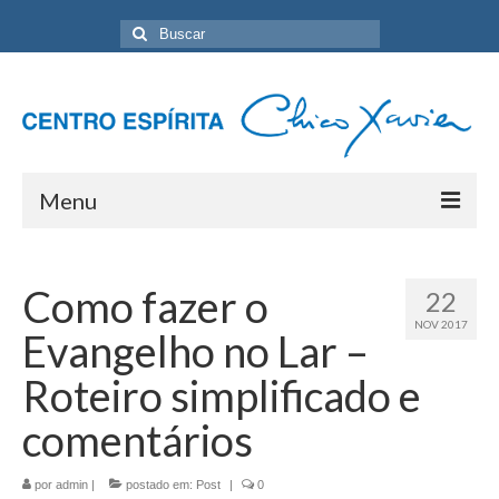
Buscar
por:
Menu
Home
Como fazer o
22
Programação Geral
NOV 2017
Evangelho no Lar –
Sobre nós
Roteiro simplificado e
Eventos
comentários
Artigos
por
admin
|
postado em:
Post
|
0
Contato