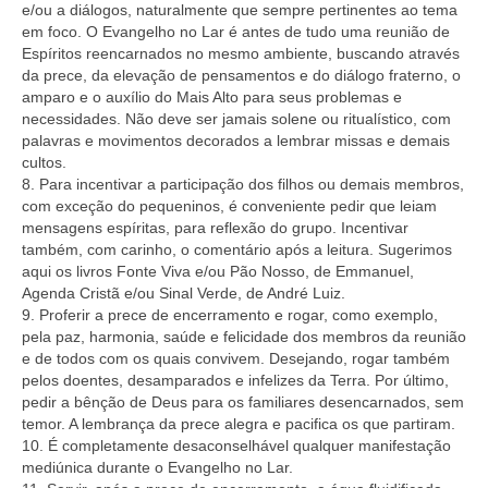
e/ou a diálogos, naturalmente que sempre pertinentes ao tema
em foco. O Evangelho no Lar é antes de tudo uma reunião de
Espíritos reencarnados no mesmo ambiente, buscando através
da prece, da elevação de pensamentos e do diálogo fraterno, o
amparo e o auxílio do Mais Alto para seus problemas e
necessidades. Não deve ser jamais solene ou ritualístico, com
palavras e movimentos decorados a lembrar missas e demais
cultos.
8. Para incentivar a participação dos filhos ou demais membros,
com exceção do pequeninos, é conveniente pedir que leiam
mensagens espíritas, para reflexão do grupo. Incentivar
também, com carinho, o comentário após a leitura. Sugerimos
aqui os livros Fonte Viva e/ou Pão Nosso, de Emmanuel,
Agenda Cristã e/ou Sinal Verde, de André Luiz.
9. Proferir a prece de encerramento e rogar, como exemplo,
pela paz, harmonia, saúde e felicidade dos membros da reunião
e de todos com os quais convivem. Desejando, rogar também
pelos doentes, desamparados e infelizes da Terra. Por último,
pedir a bênção de Deus para os familiares desencarnados, sem
temor. A lembrança da prece alegra e pacifica os que partiram.
10. É completamente desaconselhável qualquer manifestação
mediúnica durante o Evangelho no Lar.