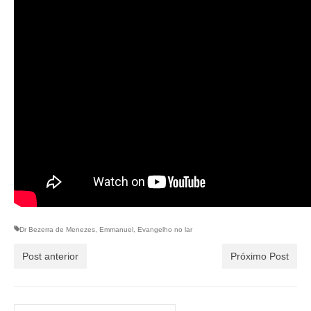
Dr Bezerra de Menezes
,
Emmanuel
,
Evangelho no lar
Post anterior
Próximo Post
Buscar