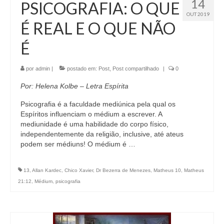
14
PSICOGRAFIA: O QUE
OUT 2019
É REAL E O QUE NÃO
É
por
admin
|
postado em:
Post
,
Post compartilhado
|
0
Por: Helena Kolbe – Letra Espírita
Psicografia é a faculdade mediúnica pela qual os
Espíritos influenciam o médium a escrever. A
mediunidade é uma habilidade do corpo físico,
independentemente da religião, inclusive, até ateus
podem ser médiuns! O médium é …
13
,
Allan Kardec
,
Chico Xavier
,
Dr Bezerra de Menezes
,
Matheus 10
,
Matheus
21:12
,
Médium
,
psicografia