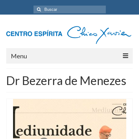
Buscar
por:
Menu
Home
Dr Bezerra de Menezes
Programação Geral
Sobre nós
Eventos
Artigos
Contato