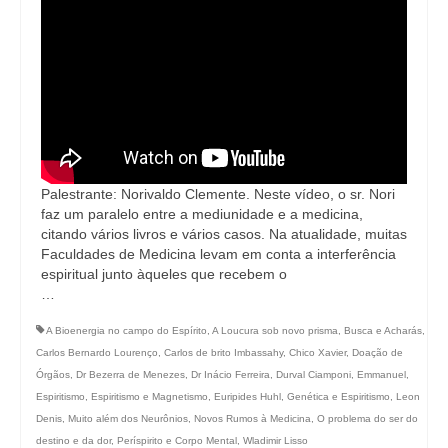
Palestrante: Norivaldo Clemente. Neste vídeo, o sr. Nori
faz um paralelo entre a mediunidade e a medicina,
citando vários livros e vários casos. Na atualidade, muitas
Faculdades de Medicina levam em conta a interferência
espiritual junto àqueles que recebem o
…
A Bioenergia no campo do Espírito
,
A Loucura sob novo prisma
,
Busca e Acharás
,
Carlos Bernardo Lourenço
,
Carlos de brito Imbassahy
,
Chico Xavier
,
Doação de
Órgãos
,
Dr Bezerra de Menezes
,
Dr Inácio Ferreira
,
Durval Ciamponi
,
Emmanuel
,
Espiritismo
,
Espiritismo e Magnetismo
,
Euripides Huhl
,
Genética e Espiritismo
,
Leon
Denis
,
Muito além dos Neurônios
,
Novos Rumos à Medicina
,
O problema do ser do
destino e da dor
,
Períspirito e Corpo Mental
,
Wladimir Lisso