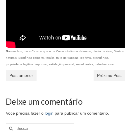
acumulam
,
dar a Cezar o que é de Cezar
,
direito de defender
,
direito de viver
,
Direitos
naturais
,
Existência corporal
,
família
,
fruto do trabalho
,
legítimo
,
previdência
,
propriedade legítima
,
repousar
,
satisfação pessoal
,
semelhantes
,
trabalhar
,
viver
Post anterior
Próximo Post
Deixe um comentário
Você precisa fazer o
login
para publicar um comentário.
Buscar