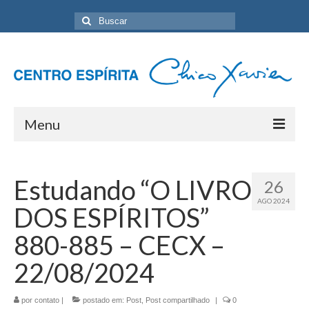
Buscar
por:
Menu
Home
Estudando “O LIVRO
26
Programação Geral
AGO 2024
DOS ESPÍRITOS”
Sobre nós
880-885 – CECX –
Eventos
22/08/2024
Artigos
por
contato
|
postado em:
Post
,
Post compartilhado
|
0
Contato