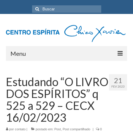
Buscar
por:
Menu
Home
Estudando “O LIVRO
21
Programação Geral
FEV 2023
DOS ESPÍRITOS” q
Sobre nós
525 a 529 – CECX
Eventos
16/02/2023
Artigos
por
contato
|
postado em:
Post
,
Post compartilhado
|
0
Contato