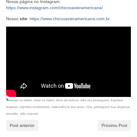
Nossa página no Instagram:
https://www.instagram.com/chicoxavieramericana/
Nosso
site
:
https://www.chicoxavieramericana.com.br
afastar os males
,
atrair os males
,
dons da fortuna
,
eles vos perseguem
,
Espíritos
levianos
,
espíritos zombeteiros
,
malevolência dos seres
,
Orar
,
perseguem sua vingança
,
previsão
,
vida corporal
Post anterior
Próximo Post