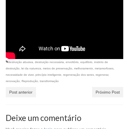
destruição abusiva
,
destruição necessária
,
envoltório
,
equilíbrio
,
instinto de
destruição
,
lei da natureza
,
meios de preservação
,
melhoramento
,
metamorfoses
,
necessidade de viver
,
princípio inteligente
,
regeneração dos seres
,
regenerar
,
renovação
,
Reprodução
,
transformação
Post anterior
Próximo Post
Deixe um comentário