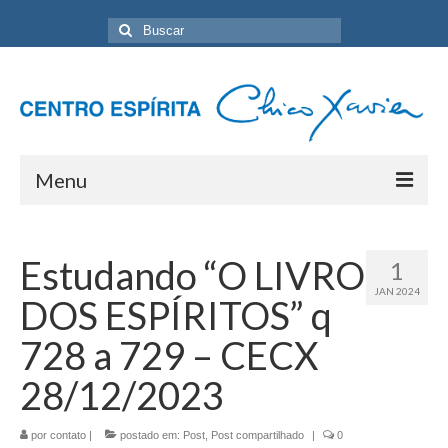
Buscar
por:
Menu
Home
Estudando “O LIVRO
1
Programação Geral
JAN 2024
DOS ESPÍRITOS” q
Sobre nós
728 a 729 – CECX
Eventos
28/12/2023
Artigos
por
contato
|
postado em:
Post
,
Post compartilhado
|
0
Contato