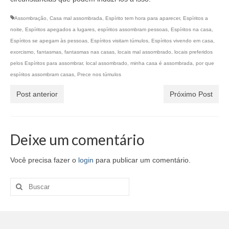
Assombração
,
Casa mal assombrada
,
Espírito tem hora para aparecer
,
Espíritos a
noite
,
Espíritos apegados a lugares
,
espíritos assombram pessoas
,
Espíritos na casa
,
Espíritos se apegam às pessoas
,
Espíritos visitam túmulos
,
Espíritos vivendo em casa
,
exorcismo
,
fantasmas
,
fantasmas nas casas
,
locais mal assombrado
,
locais preferidos
pelos Espíritos para assombrar
,
local assombrado
,
minha casa é assombrada
,
por que
espíritos assombram casas
,
Prece nos túmulos
Post anterior
Próximo Post
Deixe um comentário
Você precisa fazer o
login
para publicar um comentário.
Buscar
por: