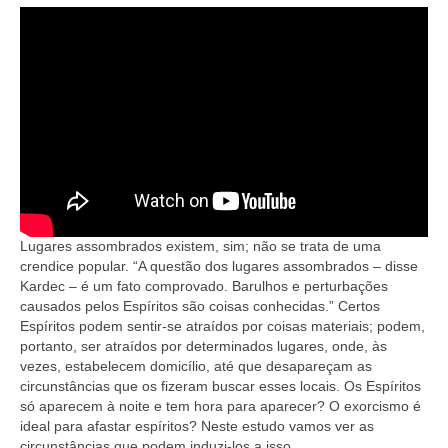
Lugares assombrados existem, sim; não se trata de uma
crendice popular. “A questão dos lugares assombrados – disse
Kardec – é um fato comprovado. Barulhos e perturbações
causados pelos Espíritos são coisas conhecidas.” Certos
Espíritos podem sentir-se atraídos por coisas materiais; podem,
portanto, ser atraídos por determinados lugares, onde, às
vezes, estabelecem domicílio, até que desapareçam as
circunstâncias que os fizeram buscar esses locais. Os Espíritos
só aparecem à noite e tem hora para aparecer? O exorcismo é
ideal para afastar espíritos? Neste estudo vamos ver as
circunstâncias que podem induzi-los a isso.