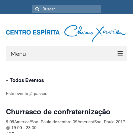
Buscar
por:
Menu
Home
« Todos Eventos
Programação Geral
Este evento já passou.
Sobre nós
Eventos
Churrasco de confraternização
Artigos
9 09America/Sao_Paulo dezembro 09America/Sao_Paulo 2017
@ 19:00
-
23:00
Contato