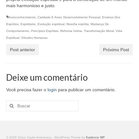
mais harmonioso e justo.
Autoconhecimento
,
Caridade E Amor
,
Desenvolvimento Pessoal
,
Ensinos Dos
Espíritos
,
Espiritismo
,
Evolução espiritual
,
filosofia espírita
,
Mudança De
Comportamento
,
Princípios Espíritas
,
Reforma íntima
,
Transformação Moral
,
Vida
Espiritual
,
Virtudes Humanas
Post anterior
Próximo Post
Deixe um comentário
Você precisa fazer o
login
para publicar um comentário.
Buscar
por:
© 2026 Chico Xavier Americana - WordPress Theme by
Kadence WP