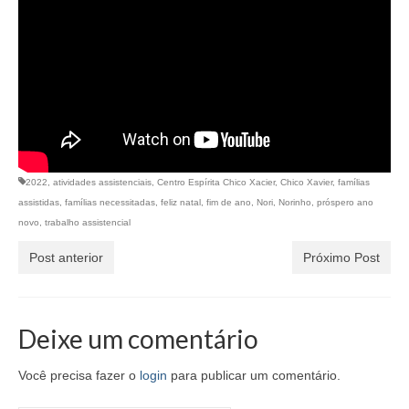
2022
,
atividades assistenciais
,
Centro Espírita Chico Xacier
,
Chico Xavier
,
famílias
assistidas
,
famílias necessitadas
,
feliz natal
,
fim de ano
,
Nori
,
Norinho
,
próspero ano
novo
,
trabalho assistencial
Post anterior
Próximo Post
Deixe um comentário
Você precisa fazer o
login
para publicar um comentário.