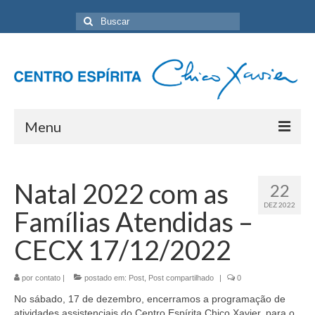
Buscar
por:
Menu
Home
Natal 2022 com as
22
Programação Geral
DEZ 2022
Famílias Atendidas –
Sobre nós
CECX 17/12/2022
Eventos
por
Artigos
contato
|
postado em:
Post
,
Post compartilhado
|
0
No sábado, 17 de dezembro, encerramos a programação de
Contato
atividades assistenciais do Centro Espírita Chico Xavier, para o