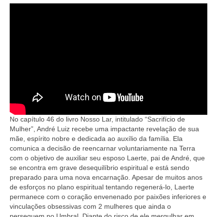
No capítulo 46 do livro Nosso Lar, intitulado “Sacrifício de
Mulher”, André Luiz recebe uma impactante revelação de sua
mãe, espírito nobre e dedicada ao auxílio da família. Ela
comunica a decisão de reencarnar voluntariamente na Terra
com o objetivo de auxiliar seu esposo Laerte, pai de André, que
se encontra em grave desequilíbrio espiritual e está sendo
preparado para uma nova encarnação. Apesar de muitos anos
de esforços no plano espiritual tentando regenerá-lo, Laerte
permanece com o coração envenenado por paixões inferiores e
vinculações obsessivas com 2 mulheres que ainda o
perseguem no Umbral. Diante do risco de ele mergulhar em