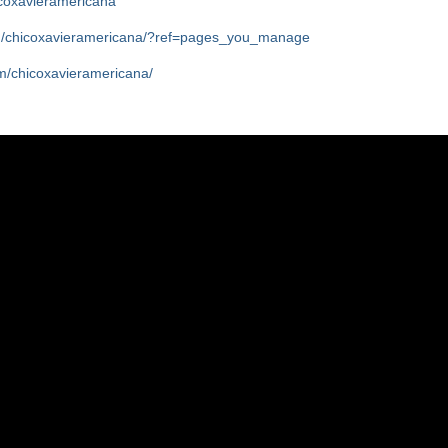
icoxavieramericana
m/chicoxavieramericana/?ref=pages_you_manage
m/chicoxavieramericana/