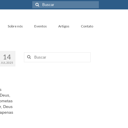
Buscar
por:
Sobre nós
Eventos
Artigos
Contato
14
Buscar
por:
JUL 2025
s
 Deus,
cometas
r, Deus
 apenas