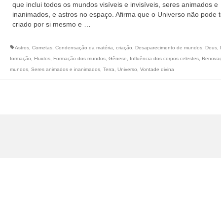
que inclui todos os mundos visíveis e invisíveis, seres animados e
inanimados, e astros no espaço. Afirma que o Universo não pode t
criado por si mesmo e …
Astros
,
Cometas
,
Condensação da matéria
,
criação
,
Desaparecimento de mundos
,
Deus
,
formação
,
Fluidos
,
Formação dos mundos
,
Gênese
,
Influência dos corpos celestes
,
Renova
mundos
,
Seres animados e inanimados
,
Terra
,
Universo
,
Vontade divina