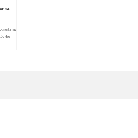
er se
Duração da
ção dos