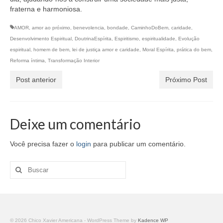
fraterna e harmoniosa.
AMOR
,
amor ao próximo
,
benevolencia
,
bondade
,
CaminhoDoBem
,
caridade
,
Desenvolvimento Espiritual
,
DoutrinaEspírita
,
Espiritismo
,
espiritualidade
,
Evolução
espiritual
,
homem de bem
,
lei de justiça amor e caridade
,
Moral Espírita
,
prática do bem
,
Reforma íntima
,
Transformação Interior
Post anterior
Próximo Post
Deixe um comentário
Você precisa fazer o
login
para publicar um comentário.
Buscar
por:
© 2026 Chico Xavier Americana - WordPress Theme by
Kadence WP