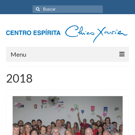
Buscar
por:
Menu
Home
2018
Programação Geral
Sobre nós
Eventos
Artigos
Contato