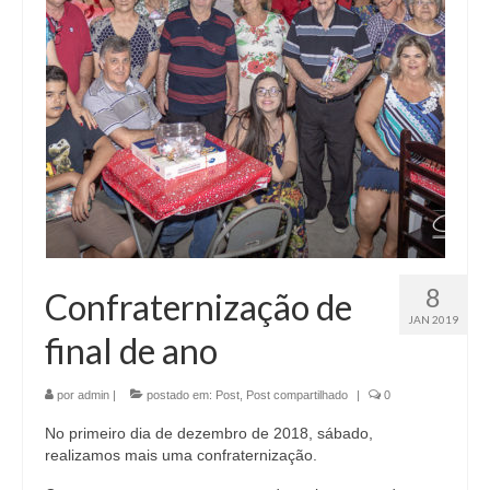
8
Confraternização de
JAN 2019
final de ano
por
admin
|
postado em:
Post
,
Post compartilhado
|
0
No primeiro dia de dezembro de 2018, sábado,
realizamos mais uma confraternização.