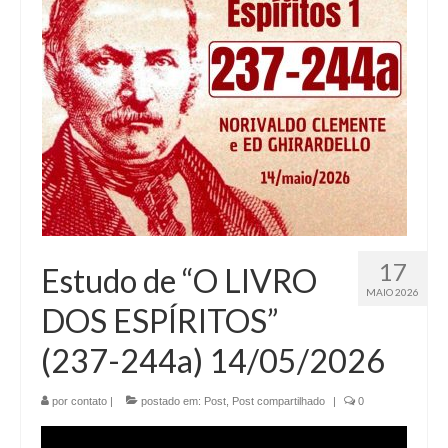
17
Estudo de “O LIVRO
MAIO 2026
DOS ESPÍRITOS”
(237-244a) 14/05/2026
por
contato
|
postado em:
Post
,
Post compartilhado
|
0