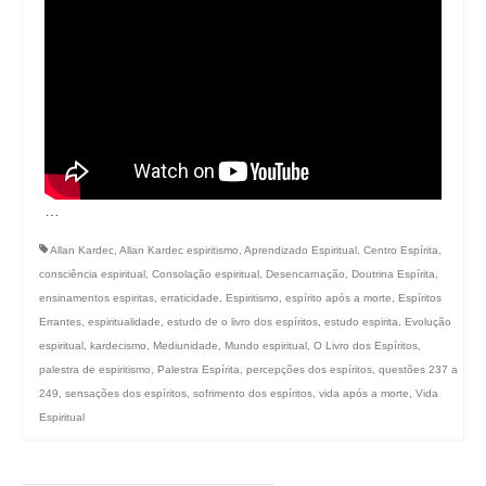
…
Allan Kardec
,
Allan Kardec espiritismo
,
Aprendizado Espiritual
,
Centro Espírita
,
consciência espiritual
,
Consolação espiritual
,
Desencarnação
,
Doutrina Espírita
,
ensinamentos espiritas
,
erraticidade
,
Espiritismo
,
espírito após a morte
,
Espíritos
Errantes
,
espiritualidade
,
estudo de o livro dos espíritos
,
estudo espirita
,
Evolução
espiritual
,
kardecismo
,
Mediunidade
,
Mundo espiritual
,
O Livro dos Espíritos
,
palestra de espiritismo
,
Palestra Espírita
,
percepções dos espíritos
,
questões 237 a
249
,
sensações dos espíritos
,
sofrimento dos espíritos
,
vida após a morte
,
Vida
Espiritual