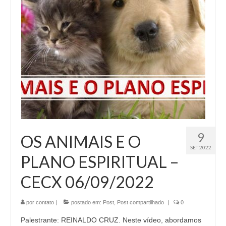
9
OS ANIMAIS E O
SET 2022
PLANO ESPIRITUAL –
CECX 06/09/2022
por
contato
|
postado em:
Post
,
Post compartilhado
|
0
Palestrante: REINALDO CRUZ. Neste vídeo, abordamos