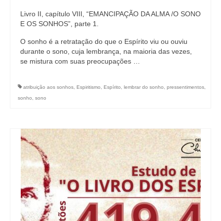
Livro II, capítulo VIII, “EMANCIPAÇÃO DA ALMA /O SONO
E OS SONHOS”, parte 1.
O sonho é a retratação do que o Espírito viu ou ouviu
durante o sono, cuja lembrança, na maioria das vezes,
se mistura com suas preocupações …
atribuição aos sonhos
,
Espiritismo
,
Espírito
,
lembrar do sonho
,
pressentimentos
,
sonho
,
sono