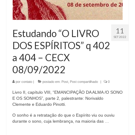
11
Estudando “O LIVRO
SET 2022
DOS ESPÍRITOS” q 402
a 404 – CECX
08/09/2022
por
contato
|
postado em:
Post
,
Post compartilhado
|
0
Livro II, capítulo VIII, “EMANCIPAÇÃO DA ALMA /O SONO
E OS SONHOS”, parte 2, palestrante: Norivaldo
Clemente e Eduardo Pinotti.
O sonho é a retratação do que o Espírito viu ou ouviu
durante o sono, cuja lembrança, na maioria das …