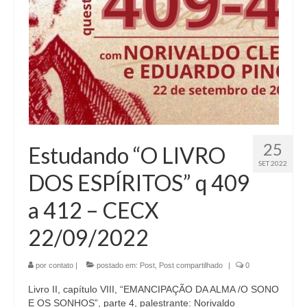
25
Estudando “O LIVRO
SET 2022
DOS ESPÍRITOS” q 409
a 412 – CECX
22/09/2022
por
contato
|
postado em:
Post
,
Post compartilhado
|
0
Livro II, capítulo VIII, “EMANCIPAÇÃO DA ALMA /O SONO
E OS SONHOS”, parte 4, palestrante: Norivaldo