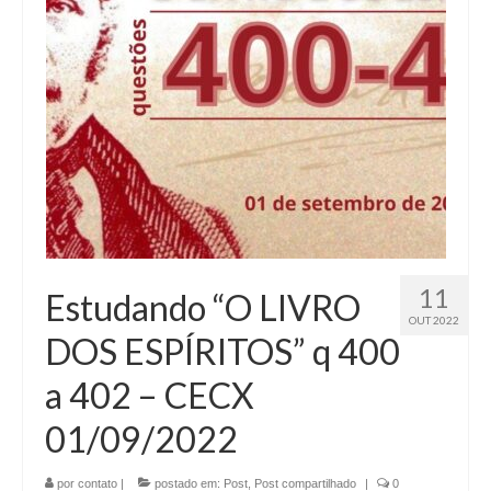
11
Estudando “O LIVRO
OUT 2022
DOS ESPÍRITOS” q 400
a 402 – CECX
01/09/2022
por
contato
|
postado em:
Post
,
Post compartilhado
|
0