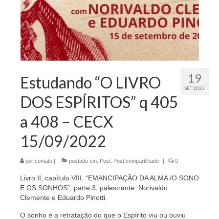
19
Estudando “O LIVRO
SET 2022
DOS ESPÍRITOS” q 405
a 408 – CECX
15/09/2022
por
contato
|
postado em:
Post
,
Post compartilhado
|
0
Livro II, capítulo VIII, “EMANCIPAÇÃO DA ALMA /O SONO
E OS SONHOS”, parte 3, palestrante: Norivaldo
Clemente e Eduardo Pinotti.
O sonho é a retratação do que o Espírito viu ou ouviu