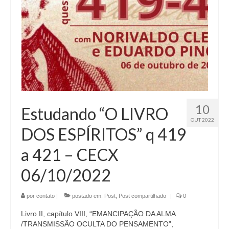
10
Estudando “O LIVRO
OUT 2022
DOS ESPÍRITOS” q 419
a 421 – CECX
06/10/2022
por
contato
|
postado em:
Post
,
Post compartilhado
|
0
Livro II, capítulo VIII, “EMANCIPAÇÃO DA ALMA
/TRANSMISSÃO OCULTA DO PENSAMENTO”,