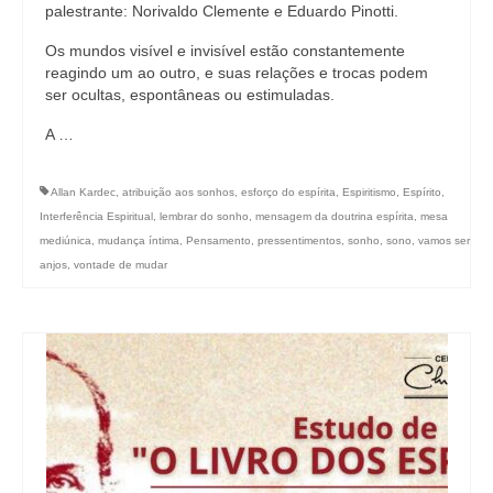
palestrante: Norivaldo Clemente e Eduardo Pinotti.
Os mundos visível e invisível estão constantemente
reagindo um ao outro, e suas relações e trocas podem
ser ocultas, espontâneas ou estimuladas.
A …
Allan Kardec
,
atribuição aos sonhos
,
esforço do espírita
,
Espiritismo
,
Espírito
,
Interferência Espiritual
,
lembrar do sonho
,
mensagem da doutrina espírita
,
mesa
mediúnica
,
mudança íntima
,
Pensamento
,
pressentimentos
,
sonho
,
sono
,
vamos ser
anjos
,
vontade de mudar