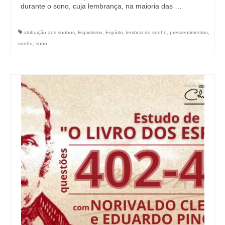
durante o sono, cuja lembrança, na maioria das …
atribuição aos sonhos
,
Espiritismo
,
Espírito
,
lembrar do sonho
,
pressentimentos
,
sonho
,
sono