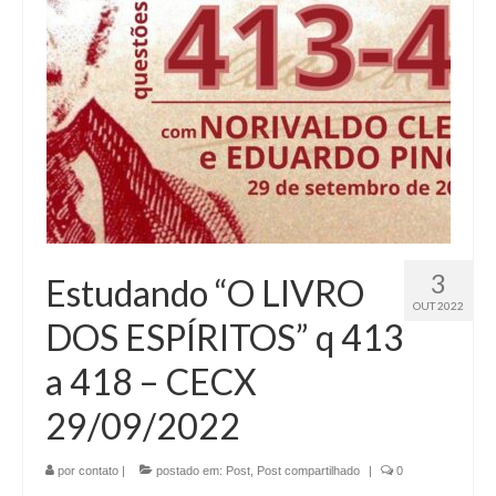
3
Estudando “O LIVRO
OUT 2022
DOS ESPÍRITOS” q 413
a 418 – CECX
29/09/2022
por
contato
|
postado em:
Post
,
Post compartilhado
|
0