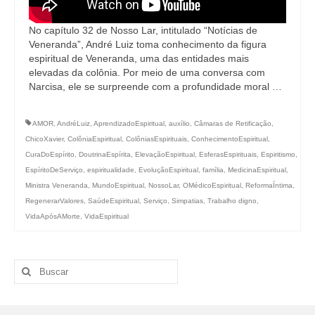
No capítulo 32 de Nosso Lar, intitulado “Notícias de
Veneranda”, André Luiz toma conhecimento da figura
espiritual de Veneranda, uma das entidades mais
elevadas da colônia. Por meio de uma conversa com
Narcisa, ele se surpreende com a profundidade moral …
AMOR
,
AndréLuiz
,
AprendizadoEspiritual
,
auxílio
,
Câmaras de Retificação
,
ChicoXavier
,
ColôniaEspiritual
,
ColôniasEspirituais
,
ConhecimentoEspiritual
,
CuraDoEspírito
,
DoutrinaEspírita
,
ElevaçãoEspiritual
,
EsferasEspirituais
,
Espiritismo
,
EspíritoDeServiço
,
espiritualidade
,
EvoluçãoEspiritual
,
família
,
MedicinaEspiritual
,
Ministra Veneranda
,
MundoEspiritual
,
NossoLar
,
OMédicoEspiritual
,
ReformaÍntima
,
RegenerarValores
,
SaúdeEspiritual
,
Serviço
,
Simpatias
,
Trabalho digno
,
VidaApósAMorte
,
VidaEspiritual
Buscar
por: