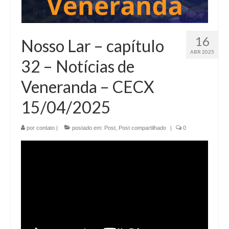
16
Nosso Lar – capítulo
ABR 2025
32 – Notícias de
Veneranda – CECX
15/04/2025
por
contato
|
postado em:
Post
,
Post compartilhado
|
0