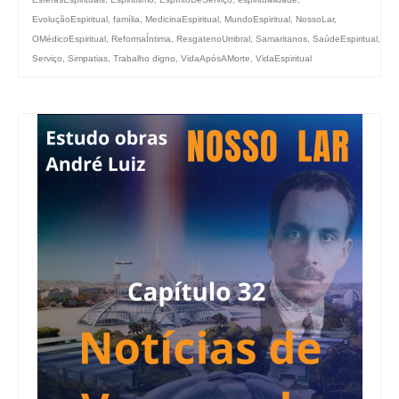
EvoluçãoEspiritual
,
família
,
MedicinaEspiritual
,
MundoEspiritual
,
NossoLar
,
OMédicoEspiritual
,
ReformaÍntima
,
ResgatenoUmbral
,
Samaritanos
,
SaúdeEspiritual
,
Serviço
,
Simpatias
,
Trabalho digno
,
VidaApósAMorte
,
VidaEspiritual