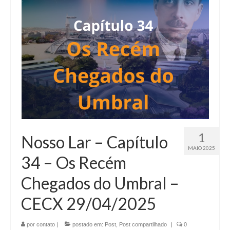
1
Nosso Lar – Capítulo
MAIO 2025
34 – Os Recém
Chegados do Umbral –
CECX 29/04/2025
por
contato
|
postado em:
Post
,
Post compartilhado
|
0