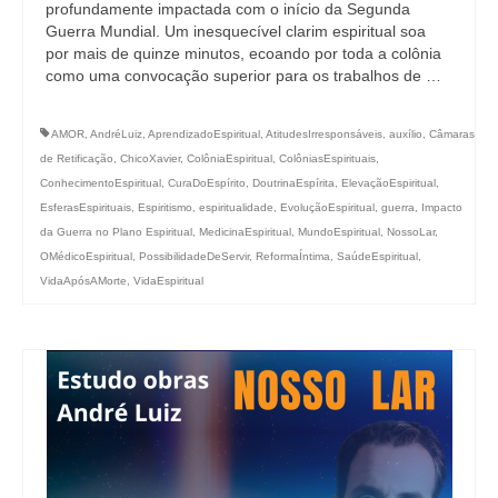
profundamente impactada com o início da Segunda
Guerra Mundial. Um inesquecível clarim espiritual soa
por mais de quinze minutos, ecoando por toda a colônia
como uma convocação superior para os trabalhos de …
AMOR
,
AndréLuiz
,
AprendizadoEspiritual
,
AtitudesIrresponsáveis
,
auxílio
,
Câmaras
de Retificação
,
ChicoXavier
,
ColôniaEspiritual
,
ColôniasEspirituais
,
ConhecimentoEspiritual
,
CuraDoEspírito
,
DoutrinaEspírita
,
ElevaçãoEspiritual
,
EsferasEspirituais
,
Espiritismo
,
espiritualidade
,
EvoluçãoEspiritual
,
guerra
,
Impacto
da Guerra no Plano Espiritual
,
MedicinaEspiritual
,
MundoEspiritual
,
NossoLar
,
OMédicoEspiritual
,
PossibilidadeDeServir
,
ReformaÍntima
,
SaúdeEspiritual
,
VidaApósAMorte
,
VidaEspiritual