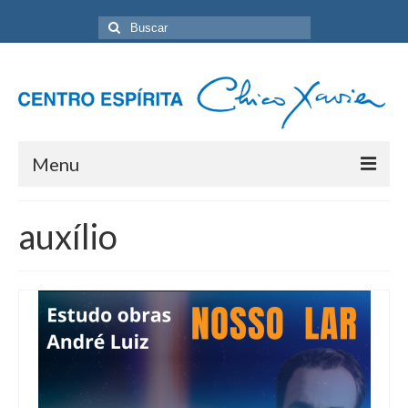
Buscar
por:
Menu
Home
auxílio
Programação Geral
Sobre nós
Eventos
Artigos
Contato