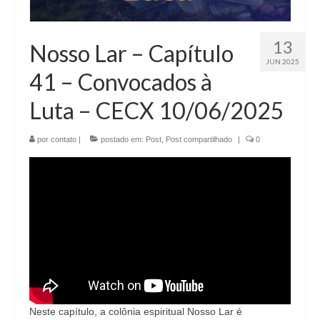
13
Nosso Lar – Capítulo
JUN 2025
41 – Convocados à
Luta – CECX 10/06/2025
por
contato
|
postado em:
Post
,
Post compartilhado
|
0
Neste capítulo, a colônia espiritual Nosso Lar é