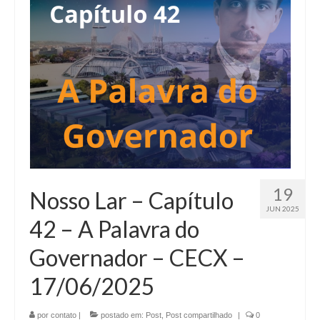
19
Nosso Lar – Capítulo
JUN 2025
42 – A Palavra do
Governador – CECX –
17/06/2025
por
contato
|
postado em:
Post
,
Post compartilhado
|
0