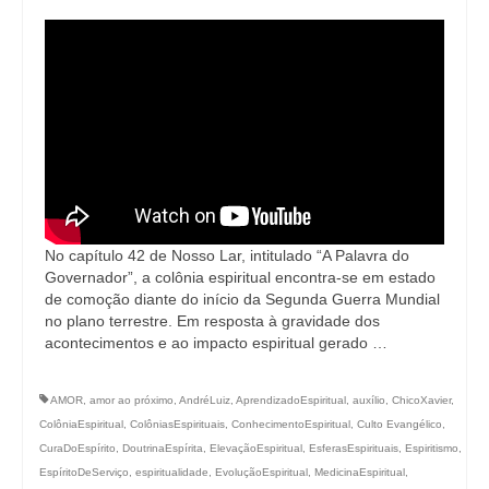
No capítulo 42 de Nosso Lar, intitulado “A Palavra do
Governador”, a colônia espiritual encontra-se em estado
de comoção diante do início da Segunda Guerra Mundial
no plano terrestre. Em resposta à gravidade dos
acontecimentos e ao impacto espiritual gerado …
AMOR
,
amor ao próximo
,
AndréLuiz
,
AprendizadoEspiritual
,
auxílio
,
ChicoXavier
,
ColôniaEspiritual
,
ColôniasEspirituais
,
ConhecimentoEspiritual
,
Culto Evangélico
,
CuraDoEspírito
,
DoutrinaEspírita
,
ElevaçãoEspiritual
,
EsferasEspirituais
,
Espiritismo
,
EspíritoDeServiço
,
espiritualidade
,
EvoluçãoEspiritual
,
MedicinaEspiritual
,