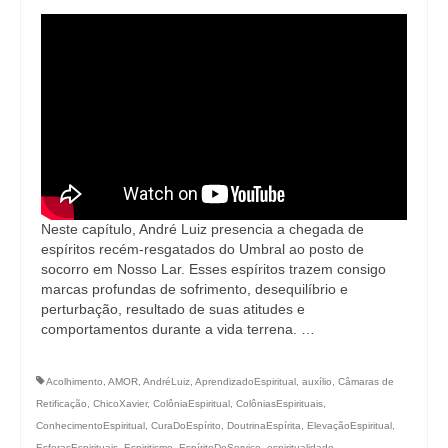
Neste capítulo, André Luiz presencia a chegada de
espíritos recém-resgatados do Umbral ao posto de
socorro em Nosso Lar. Esses espíritos trazem consigo
marcas profundas de sofrimento, desequilíbrio e
perturbação, resultado de suas atitudes e
comportamentos durante a vida terrena. …
Acolhimento
,
AMOR
,
AndréLuiz
,
AprendizadoEspiritual
,
auxílio
,
Câmaras de
Retificação
,
ChicoXavier
,
ColôniaEspiritual
,
ColôniasEspirituais
,
ConhecimentoEspiritual
,
CuraDoEspírito
,
DoutrinaEspírita
,
ElevaçãoEspiritual
,
EsferasEspirituais
,
Espiritismo
,
EspíritoDeServiço
,
espiritualidade
,