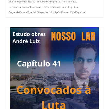
MundoEspiritual
,
NossoLar
,
OMédicoEspiritual
,
Pensamento
,
PensamentoAtmosferaDivina
,
ReformaÍntima
,
SaúdeEspiritual
,
SegundaGuerraMundial
,
Simpatias
,
VidaApósAMorte
,
VidaEspiritual