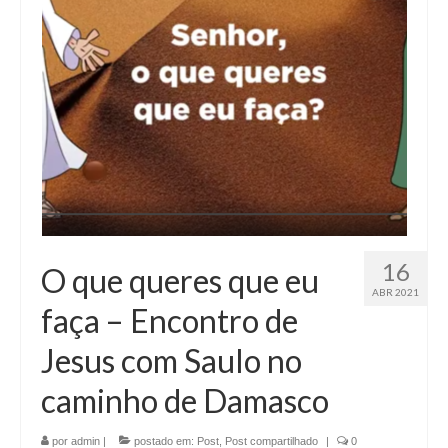
16
O que queres que eu
ABR 2021
faça – Encontro de
Jesus com Saulo no
caminho de Damasco
por
admin
|
postado em:
Post
,
Post compartilhado
|
0