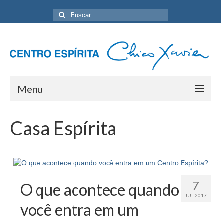
Buscar
por:
Menu
Home
Casa Espírita
Programação Geral
Sobre nós
Eventos
7
O que acontece quando
Artigos
JUL 2017
você entra em um
Contato