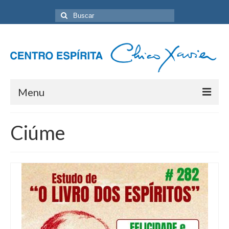
Buscar
por:
Menu
Home
Ciúme
Programação Geral
Sobre nós
Eventos
Artigos
Contato