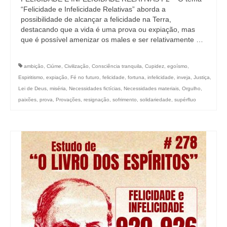
“Felicidade e Infelicidade Relativas” aborda a
possibilidade de alcançar a felicidade na Terra,
destacando que a vida é uma prova ou expiação, mas
que é possível amenizar os males e ser relativamente …
ambição
,
Ciúme
,
Civilização
,
Consciência tranquila
,
Cupidez
,
egoísmo
,
Espiritismo
,
expiação
,
Fé no futuro
,
felicidade
,
fortuna
,
infelicidade
,
inveja
,
Justiça
,
Lei de Deus
,
miséria
,
Necessidades fictícias
,
Necessidades materiais
,
Orgulho
,
paixões
,
prova
,
Provações
,
resignação
,
sofrimento
,
solidariedade
,
supérfluo