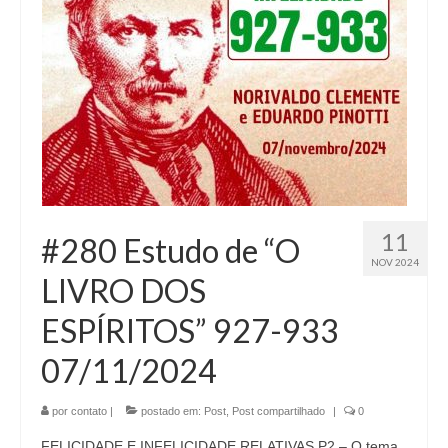
11
#280 Estudo de “O
NOV 2024
LIVRO DOS
ESPÍRITOS” 927-933
07/11/2024
por
contato
|
postado em:
Post
,
Post compartilhado
|
0
FELICIDADE E INFELICIDADE RELATIVAS P2 – O tema