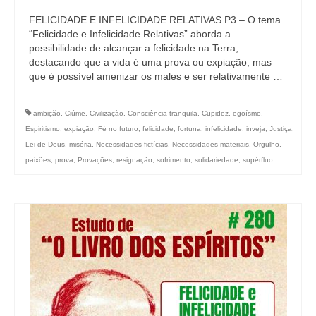
FELICIDADE E INFELICIDADE RELATIVAS P3 – O tema
“Felicidade e Infelicidade Relativas” aborda a
possibilidade de alcançar a felicidade na Terra,
destacando que a vida é uma prova ou expiação, mas
que é possível amenizar os males e ser relativamente …
ambição
,
Ciúme
,
Civilização
,
Consciência tranquila
,
Cupidez
,
egoísmo
,
Espiritismo
,
expiação
,
Fé no futuro
,
felicidade
,
fortuna
,
infelicidade
,
inveja
,
Justiça
,
Lei de Deus
,
miséria
,
Necessidades fictícias
,
Necessidades materiais
,
Orgulho
,
paixões
,
prova
,
Provações
,
resignação
,
sofrimento
,
solidariedade
,
supérfluo