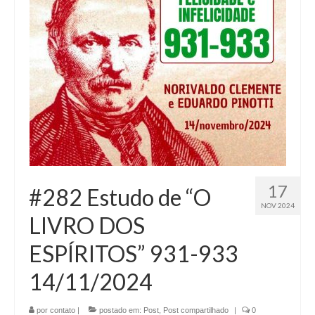
17
#282 Estudo de “O
NOV 2024
LIVRO DOS
ESPÍRITOS” 931-933
14/11/2024
por
contato
|
postado em:
Post
,
Post compartilhado
|
0