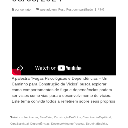
por
contato
|
postado em:
Post
,
Post compartilhado
|
0
A palestra “Fugas Psicológicas e Dependências – Um
Caminho para Construção de Vícios” busca explorar
como comportamentos de fuga e dependências podem
ser vistos como vias para o desenvolvimento de vícios.
Este tema convida todos a refletirem sobre seus próprios
…
Autoconhecimento
,
BemEstar
,
ConstruçãoDeVícios
,
CrescimentoEspiritual
,
CuraEspiritual
,
Dependências
,
DesenvolvimentoPessoal
,
DoutrinaEspírita
,