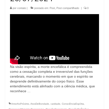
por
contato
|
postado em:
Post
,
Post compartilhado
|
0
Na visão espírita, a morte encefálica é compreendida
como a cessação completa e irreversível das funções
cerebrais, marcando o momento em que o espírito se
desprende definitivamente do corpo físico. Esse
entendimento está alinhado com a ciência médica, que
reconhece …
AmorAoPróximo
,
AtosDeBondade
,
caridade
,
ConsciênciaEspírita
,