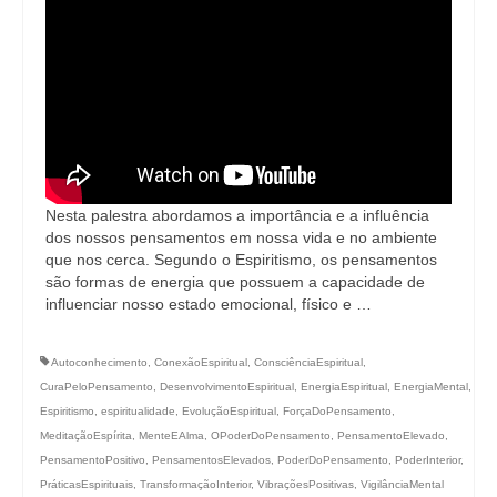
Nesta palestra abordamos a importância e a influência
dos nossos pensamentos em nossa vida e no ambiente
que nos cerca. Segundo o Espiritismo, os pensamentos
são formas de energia que possuem a capacidade de
influenciar nosso estado emocional, físico e …
Autoconhecimento
,
ConexãoEspiritual
,
ConsciênciaEspiritual
,
CuraPeloPensamento
,
DesenvolvimentoEspiritual
,
EnergiaEspiritual
,
EnergiaMental
,
Espiritismo
,
espiritualidade
,
EvoluçãoEspiritual
,
ForçaDoPensamento
,
MeditaçãoEspírita
,
MenteEAlma
,
OPoderDoPensamento
,
PensamentoElevado
,
PensamentoPositivo
,
PensamentosElevados
,
PoderDoPensamento
,
PoderInterior
,
PráticasEspirituais
,
TransformaçãoInterior
,
VibraçõesPositivas
,
VigilânciaMental