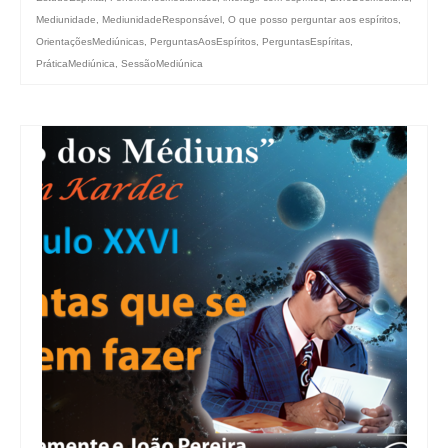
Mediunidade
,
MediunidadeResponsável
,
O que posso perguntar aos espíritos
,
OrientaçõesMediúnicas
,
PerguntasAosEspíritos
,
PerguntasEspíritas
,
PráticaMediúnica
,
SessãoMediúnica