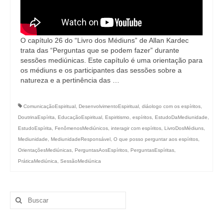
O capítulo 26 do “Livro dos Médiuns” de Allan Kardec
trata das “Perguntas que se podem fazer” durante
sessões mediúnicas. Este capítulo é uma orientação para
os médiuns e os participantes das sessões sobre a
natureza e a pertinência das …
ComunicaçãoEspiritual
,
DesenvolvimentoEspiritual
,
diáologo com os espíritos
,
DoutrinaEspírita
,
EducaçãoEspiritual
,
Espiritismo
,
espíritos
,
EstudoDaMediunidade
,
EstudoEspírita
,
FenômenosMediúnicos
,
interagir com espíritos
,
LivroDosMédiuns
,
Mediunidade
,
MediunidadeResponsável
,
O que posso perguntar aos espíritos
,
OrientaçõesMediúnicas
,
PerguntasAosEspíritos
,
PerguntasEspíritas
,
PráticaMediúnica
,
SessãoMediúnica
Buscar
por: