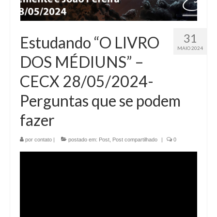
31
Estudando “O LIVRO
MAIO 2024
DOS MÉDIUNS” –
CECX 28/05/2024-
Perguntas que se podem
fazer
por
contato
|
postado em:
Post
,
Post compartilhado
|
0