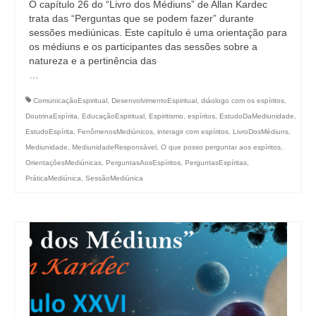
O capítulo 26 do “Livro dos Médiuns” de Allan Kardec
trata das “Perguntas que se podem fazer” durante
sessões mediúnicas. Este capítulo é uma orientação para
os médiuns e os participantes das sessões sobre a
natureza e a pertinência das
…
ComunicaçãoEspiritual
,
DesenvolvimentoEspiritual
,
diáologo com os espíritos
,
DoutrinaEspírita
,
EducaçãoEspiritual
,
Espiritismo
,
espíritos
,
EstudoDaMediunidade
,
EstudoEspírita
,
FenômenosMediúnicos
,
interagir com espíritos
,
LivroDosMédiuns
,
Mediunidade
,
MediunidadeResponsável
,
O que posso perguntar aos espíritos
,
OrientaçõesMediúnicas
,
PerguntasAosEspíritos
,
PerguntasEspíritas
,
PráticaMediúnica
,
SessãoMediúnica