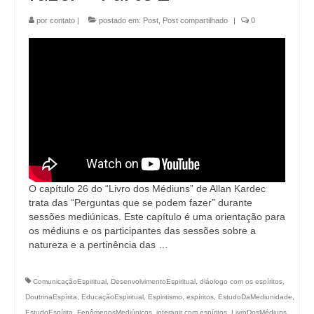
por
contato
|
postado em:
Post
,
Post compartilhado
|
0
O capítulo 26 do “Livro dos Médiuns” de Allan Kardec
trata das “Perguntas que se podem fazer” durante
sessões mediúnicas. Este capítulo é uma orientação para
os médiuns e os participantes das sessões sobre a
natureza e a pertinência das …
ComunicaçãoEspiritual
,
DesenvolvimentoEspiritual
,
diáologo com os espíritos
,
DoutrinaEspírita
,
EducaçãoEspiritual
,
Espiritismo
,
espíritos
,
EstudoDaMediunidade
,
EstudoEspírita
,
FenômenosMediúnicos
,
interagir com espíritos
,
LivroDosMédiuns
,