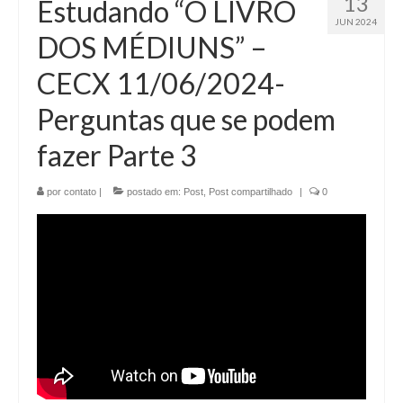
13
Estudando “O LIVRO
JUN 2024
DOS MÉDIUNS” –
CECX 11/06/2024-
Perguntas que se podem
fazer Parte 3
por
contato
|
postado em:
Post
,
Post compartilhado
|
0