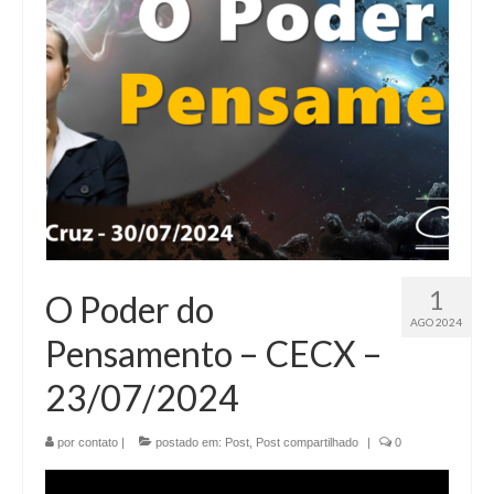
1
O Poder do
AGO 2024
Pensamento – CECX –
23/07/2024
por
contato
|
postado em:
Post
,
Post compartilhado
|
0