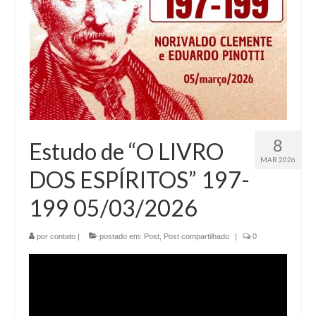
8
Estudo de “O LIVRO
MAR 2026
DOS ESPÍRITOS” 197-
199 05/03/2026
por
contato
|
postado em:
Post
,
Post compartilhado
|
0