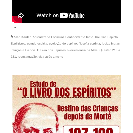
…
Allan Kardec
,
Aprendizado Espiritual
,
Conhecimento Inato
,
Doutrina Espírita
,
Espiritismo
,
estudo espirita
,
evolução do espírito
,
filosofia espírita
,
Ideias Inatas
,
Intuição e Ciência
,
O Livro dos Espíritos
,
Preexistência da Alma
,
Questão 218 a
221
,
reencarnação
,
vida após a morte