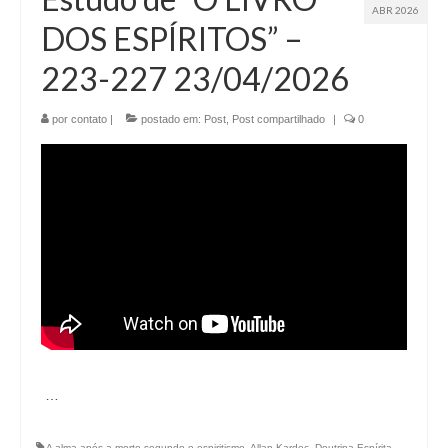
ABR 2026
DOS ESPÍRITOS” –
223-227 23/04/2026
por
contato
|
postado em:
Post
,
Post compartilhado
|
0
…
A alma após a morte segundo o espiritismo
,
Allan Kardec
,
Doutrina Espírita
,