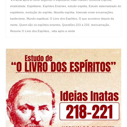
erraticidade
,
Espiritismo
,
Espíritos Errantes
,
estudo espirita
,
Estudo sistematizado do
espiritismo
,
evolução do espírito
,
filosofia espírita
,
Intervalo entre encarnações
,
kardecismo
,
Mundo espiritual
,
O Livro dos Espíritos
,
O que acontece depois da
morte
,
Quem são os espíritos errantes
,
Questões 223 a 233
,
reencarnação
,
Resumo O Livro dos Espíritos.
,
vida após a morte