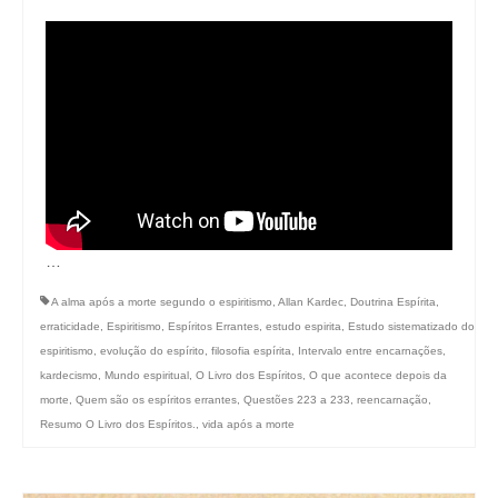
…
A alma após a morte segundo o espiritismo
,
Allan Kardec
,
Doutrina Espírita
,
erraticidade
,
Espiritismo
,
Espíritos Errantes
,
estudo espirita
,
Estudo sistematizado do
espiritismo
,
evolução do espírito
,
filosofia espírita
,
Intervalo entre encarnações
,
kardecismo
,
Mundo espiritual
,
O Livro dos Espíritos
,
O que acontece depois da
morte
,
Quem são os espíritos errantes
,
Questões 223 a 233
,
reencarnação
,
Resumo O Livro dos Espíritos.
,
vida após a morte