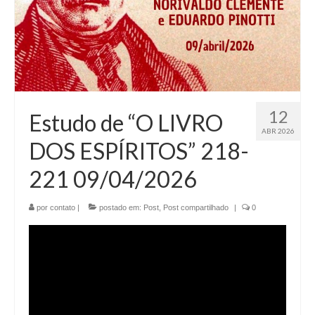
12
Estudo de “O LIVRO
ABR 2026
DOS ESPÍRITOS” 218-
221 09/04/2026
por
contato
|
postado em:
Post
,
Post compartilhado
|
0