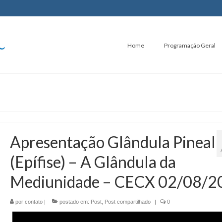
Home
Programação Geral
Apresentação Glândula Pineal
(Epífise) – A Glândula da
Mediunidade – CECX 02/08/2
por
contato
|
postado em:
Post
,
Post compartilhado
|
0