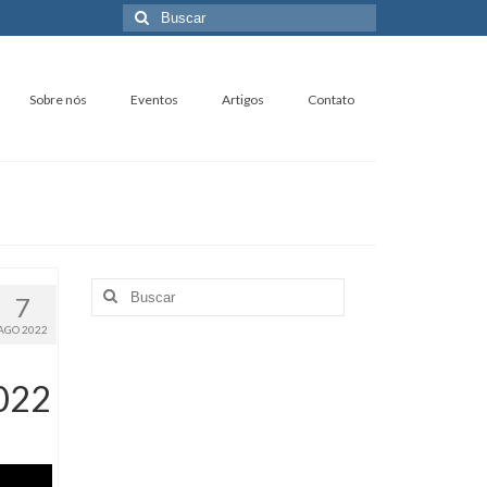
Buscar
por:
Sobre nós
Eventos
Artigos
Contato
Buscar
7
por:
AGO 2022
022