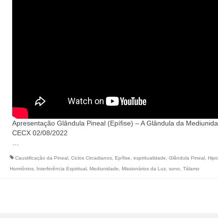
Apresentação Glândula Pineal (Epífise) – A Glândula da Mediunid
CECX 02/08/2022
…
Caustificação da Pineal
,
Ciclos Circadianos
,
Epífise
,
espiritualidade
,
Glândula Pineal
,
Hipo
Hormônios
,
Interferência Espiritual
,
Mediunidade
,
Missionários da Luz
,
sono
,
Tálamo