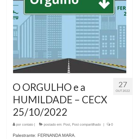
27
O ORGULHO e a
OUT 2022
HUMILDADE – CECX
25/10/2022
por
contato
|
postado em:
Post
,
Post compartilhado
|
0
Palestrante: FERNANDA MARA.