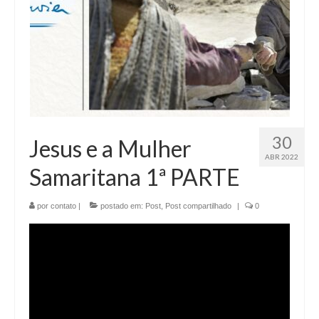
30
Jesus e a Mulher
ABR 2022
Samaritana 1ª PARTE
por
contato
|
postado em:
Post
,
Post compartilhado
|
0