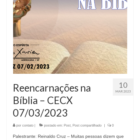
10
Reencarnações na
MAR 2023
Bíblia – CECX
07/03/2023
por
contato
|
postado em:
Post
,
Post compartilhado
|
0
Palestrante: Reinaldo Cruz – Muitas pessoas dizem que