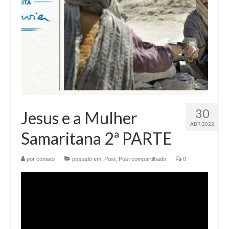
30
Jesus e a Mulher
ABR 2022
Samaritana 2ª PARTE
por
contato
|
postado em:
Post
,
Post compartilhado
|
0