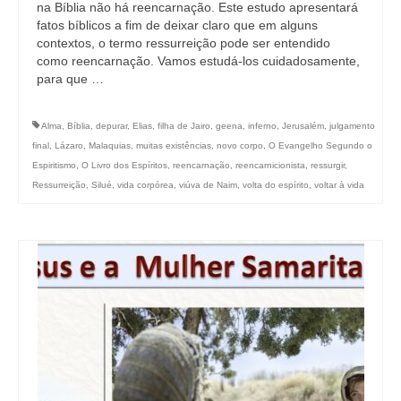
na Bíblia não há reencarnação. Este estudo apresentará
fatos bíblicos a fim de deixar claro que em alguns
contextos, o termo ressurreição pode ser entendido
como reencarnação. Vamos estudá-los cuidadosamente,
para que …
Alma
,
Bíblia
,
depurar
,
Elias
,
filha de Jairo
,
geena
,
inferno
,
Jerusalém
,
julgamento
final
,
Lázaro
,
Malaquias
,
muitas existências
,
novo corpo
,
O Evangelho Segundo o
Espiritismo
,
O Livro dos Espíritos
,
reencarnação
,
reencarnicionista
,
ressurgir
,
Ressurreição
,
Silué
,
vida corpórea
,
viúva de Naim
,
volta do espírito
,
voltar à vida