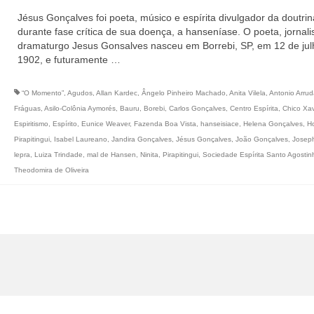
Jésus Gonçalves foi poeta, músico e espírita divulgador da doutrin
durante fase crítica de sua doença, a hanseníase. O poeta, jornali
dramaturgo Jesus Gonsalves nasceu em Borrebi, SP, em 12 de jul
1902, e futuramente …
“O Momento”
,
Agudos
,
Allan Kardec
,
Ângelo Pinheiro Machado
,
Anita Vilela
,
Antonio Arrud
Fráguas
,
Asilo-Colônia Aymorés
,
Bauru
,
Borebi
,
Carlos Gonçalves
,
Centro Espírita
,
Chico Xav
Espiritismo
,
Espírito
,
Eunice Weaver
,
Fazenda Boa Vista
,
hanseisiace
,
Helena Gonçalves
,
Ho
Pirapitingui
,
Isabel Laureano
,
Jandira Gonçalves
,
Jésus Gonçalves
,
João Gonçalves
,
Josep
lepra
,
Luiza Trindade
,
mal de Hansen
,
Ninita
,
Pirapitingui
,
Sociedade Espírita Santo Agostin
Theodomira de Oliveira