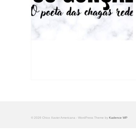
© 2026 Chico Xavier Americana - WordPress Theme by
Kadence WP