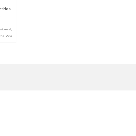
ntidas
…
universal
,
cos
,
Vida