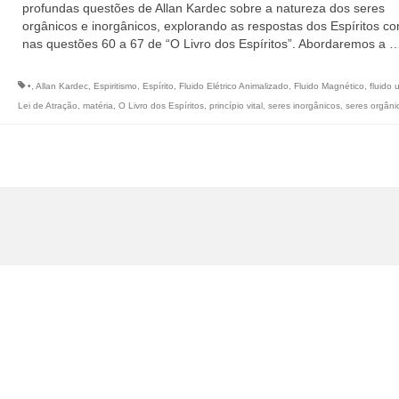
profundas questões de Allan Kardec sobre a natureza dos seres
orgânicos e inorgânicos, explorando as respostas dos Espíritos co
nas questões 60 a 67 de “O Livro dos Espíritos”. Abordaremos a 
•
,
Allan Kardec
,
Espiritismo
,
Espírito
,
Fluido Elétrico Animalizado
,
Fluido Magnético
,
fluido 
Lei de Atração
,
matéria
,
O Livro dos Espíritos
,
princípio vital
,
seres inorgânicos
,
seres orgâni