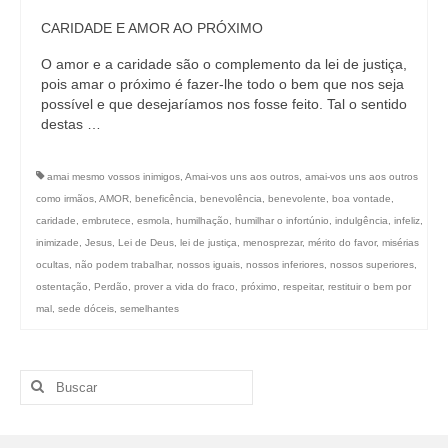
CARIDADE E AMOR AO PRÓXIMO
O amor e a caridade são o complemento da lei de justiça,
pois amar o próximo é fazer-lhe todo o bem que nos seja
possível e que desejaríamos nos fosse feito. Tal o sentido
destas …
amai mesmo vossos inimigos
,
Amai-vos uns aos outros
,
amai-vos uns aos outros
como irmãos
,
AMOR
,
beneficência
,
benevolência
,
benevolente
,
boa vontade
,
caridade
,
embrutece
,
esmola
,
humilhação
,
humilhar o infortúnio
,
indulgência
,
infeliz
,
inimizade
,
Jesus
,
Lei de Deus
,
lei de justiça
,
menosprezar
,
mérito do favor
,
misérias
ocultas
,
não podem trabalhar
,
nossos iguais
,
nossos inferiores
,
nossos superiores
,
ostentação
,
Perdão
,
prover a vida do fraco
,
próximo
,
respeitar
,
restituir o bem por
mal
,
sede dóceis
,
semelhantes
Buscar
por: