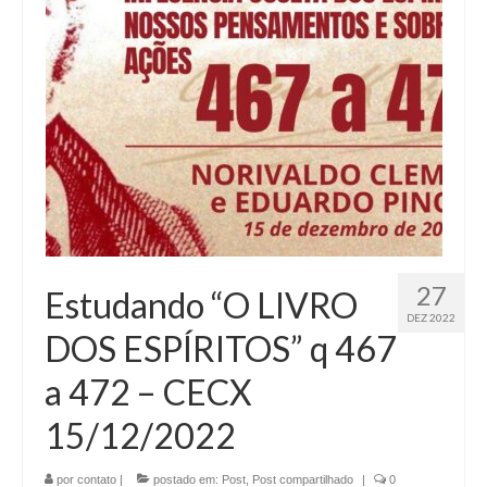
27
Estudando “O LIVRO
DEZ 2022
DOS ESPÍRITOS” q 467
a 472 – CECX
15/12/2022
por
contato
|
postado em:
Post
,
Post compartilhado
|
0