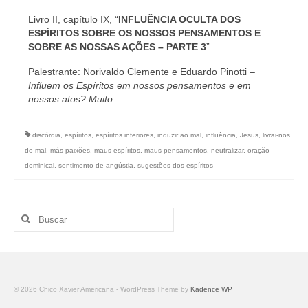
Livro II, capítulo IX, “
INFLUÊNCIA OCULTA DOS
ESPÍRITOS SOBRE OS NOSSOS PENSAMENTOS E
SOBRE AS NOSSAS AÇÕES – PARTE 3
”
Palestrante: Norivaldo Clemente e Eduardo Pinotti –
Influem os Espíritos em nossos pensamentos e em
nossos atos? Muito
…
discórdia
,
espíritos
,
espíritos inferiores
,
induzir ao mal
,
influência
,
Jesus
,
livrai-nos
do mal
,
más paixões
,
maus espíritos
,
maus pensamentos
,
neutralizar
,
oração
dominical
,
sentimento de angústia
,
sugestões dos espíritos
Buscar
por:
© 2026 Chico Xavier Americana - WordPress Theme by
Kadence WP