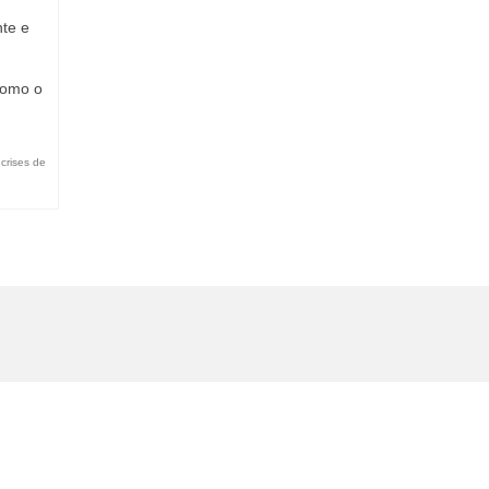
nte e
como o
,
crises de