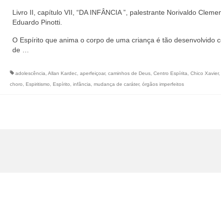
Livro II, capítulo VII, “DA INFÂNCIA ”, palestrante Norivaldo Cleme
Eduardo Pinotti.
O Espírito que anima o corpo de uma criança é tão desenvolvido 
de …
adolescência
,
Allan Kardec
,
aperfeiçoar
,
caminhos de Deus
,
Centro Espírita
,
Chico Xavier
choro
,
Espiritismo
,
Espírito
,
infância
,
mudança de caráter
,
órgãos imperfeitos