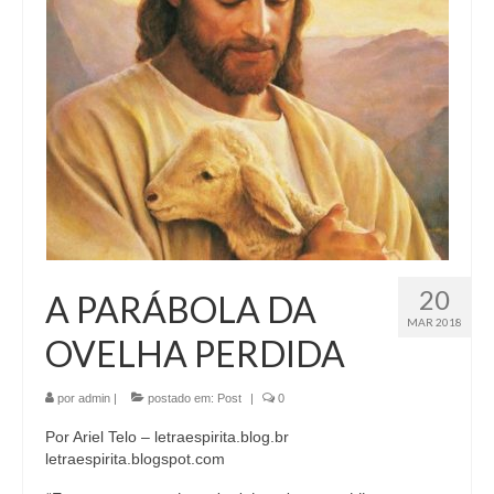
20
A PARÁBOLA DA
MAR 2018
OVELHA PERDIDA
por
admin
|
postado em:
Post
|
0
Por Ariel Telo – letraespirita.blog.br
letraespirita.blogspot.com