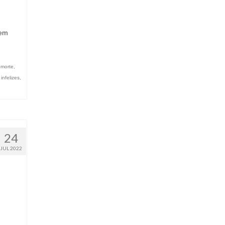
tem
 morte
,
infelizes
,
24
JUL 2022