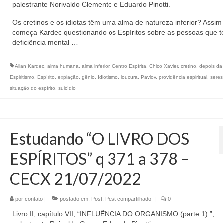
palestrante Norivaldo Clemente e Eduardo Pinotti.
Os cretinos e os idiotas têm uma alma de natureza inferior? Assim
começa Kardec questionando os Espíritos sobre as pessoas que 
deficiência mental …
Allan Kardec
,
alma humana
,
alma inferior
,
Centro Espírita
,
Chico Xavier
,
cretino
,
depois da
Espiritismo
,
Espírito
,
expiação
,
gênio
,
Idiotismo
,
loucura
,
Pavlov
,
providência espiritual
,
seres 
situação do espírito
,
suicídio
Estudando “O LIVRO DOS
ESPÍRITOS” q 371 a 378 –
CECX 21/07/2022
por
contato
|
postado em:
Post
,
Post compartilhado
|
0
Livro II, capítulo VII, “INFLUÊNCIA DO ORGANISMO (parte 1) ”,