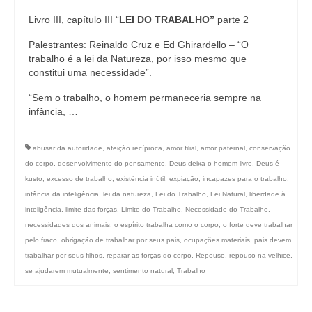
Livro III, capítulo III “
LEI DO TRABALHO”
parte 2
Palestrantes: Reinaldo Cruz e Ed Ghirardello – “O
trabalho é a lei da Natureza, por isso mesmo que
constitui uma necessidade”.
“Sem o trabalho, o homem permaneceria sempre na
infância, …
abusar da autoridade
,
afeição recíproca
,
amor filial
,
amor paternal
,
conservação
do corpo
,
desenvolvimento do pensamento
,
Deus deixa o homem livre
,
Deus é
kusto
,
excesso de trabalho
,
existência inútil
,
expiação
,
incapazes para o trabalho
,
infância da inteligência
,
lei da natureza
,
Lei do Trabalho
,
Lei Natural
,
liberdade à
inteligência
,
limite das forças
,
Limite do Trabalho
,
Necessidade do Trabalho
,
necessidades dos animais
,
o espírito trabalha como o corpo
,
o forte deve trabalhar
pelo fraco
,
obrigação de trabalhar por seus pais
,
ocupações materiais
,
pais devem
trabalhar por seus filhos
,
reparar as forças do corpo
,
Repouso
,
repouso na velhice
,
se ajudarem mutualmente
,
sentimento natural
,
Trabalho