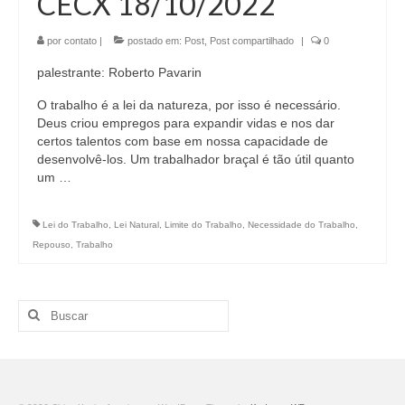
CECX 18/10/2022
por
contato
|
postado em:
Post
,
Post compartilhado
|
0
palestrante: Roberto Pavarin
O trabalho é a lei da natureza, por isso é necessário.
Deus criou empregos para expandir vidas e nos dar
certos talentos com base em nossa capacidade de
desenvolvê-los. Um trabalhador braçal é tão útil quanto
um …
Lei do Trabalho
,
Lei Natural
,
Limite do Trabalho
,
Necessidade do Trabalho
,
Repouso
,
Trabalho
Buscar
por: