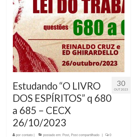
30
Estudando “O LIVRO
OUT 2023
DOS ESPÍRITOS” q 680
a 685 – CECX
26/10/2023
por
contato
|
postado em:
Post
,
Post compartilhado
|
0