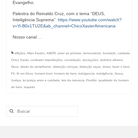
Evangelho.
Palestra do Reinaldo Cruz, com o tema “DEUS,
Inteligência Suprema”:
https://www.youtube.com/watch?
v=Yi-B0x1TU2E&ab_channel=ChicoXavierAmericana
Nosso canal …
aflições
,
Allan Kardec
,
AMOR
,
amor ao próximo
,
benevolente
,
bondade
,
caridade
,
Chico Xavier
,
combater imperfeições
,
consolação
,
decepções
,
defeitos alheios
,
Deus
,
direito do semelhante
,
distinção crenças
,
distinção raças
,
dores
,
fazer o bem
,
Fé
,
fé em Deus
,
homem bom
,
homem de bem
,
indulgencia
,
indulgência
,
Jesus
,
Justiça
,
lei justiça amor e caridade
,
leis da natureza
,
Perdão
,
qualidade do homem
de bem
,
respeito
Buscar
por: