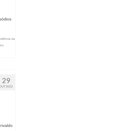
sódios
ndência da
ico
,
29
OUT 2022
rivaldo