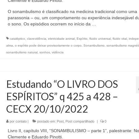
Clemente e Eduardo Pinotti.
O sonambulismo é classificado na medicina tradicional como uma
parassonia – ou, um comportamento ou experiência indesejável d
o sono. Os episódios ocorrem no início da …
cataléptico
,
clavevidência
,
eletricidade animal
,
Espírito
,
fluido universal
,
fluido vital
,
indepe
alma
,
o espírito pode deixar provisoriamente o corpo
,
Sonambulismo
,
sonambulismo magnét
sonambulismo natural
,
sonhos
,
vidência
Estudando “O LIVRO DOS
ESPÍRITOS” q 425 a 428 –
CECX 20/10/2022
por
contato
|
postado em:
Post
,
Post compartilhado
|
0
Livro II, capítulo VIII, “SONAMBULISMO – parte 1”, palestrante: No
Clemente e Eduardo Pinotti.