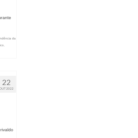
urante
ndência da
ico
,
22
OUT 2022
rivaldo