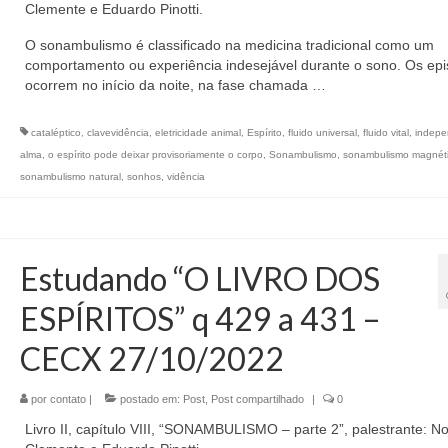
Clemente e Eduardo Pinotti.
O sonambulismo é classificado na medicina tradicional como um
comportamento ou experiência indesejável durante o sono. Os epi
ocorrem no início da noite, na fase chamada …
cataléptico
,
clavevidência
,
eletricidade animal
,
Espírito
,
fluido universal
,
fluido vital
,
indepe
alma
,
o espírito pode deixar provisoriamente o corpo
,
Sonambulismo
,
sonambulismo magnét
sonambulismo natural
,
sonhos
,
vidência
Estudando “O LIVRO DOS
ESPÍRITOS” q 429 a 431 –
CECX 27/10/2022
por
contato
|
postado em:
Post
,
Post compartilhado
|
0
Livro II, capítulo VIII, “SONAMBULISMO – parte 2”, palestrante: No