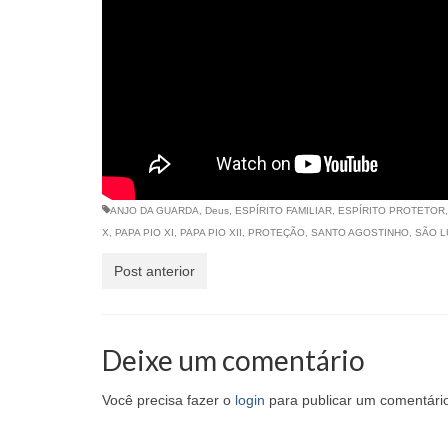
ANJO DA GUARDA
,
Deus
,
ESPÍRITO FAMILIAR
,
ESPÍRITO PROTETOR
X
,
PAPA PIO XI
,
PAPA PIO XII
,
PROTEÇÃO
,
SANTO AGOSTINHO
,
SÃO L
Post anterior
Deixe um comentário
Você precisa fazer o
login
para publicar um comentári