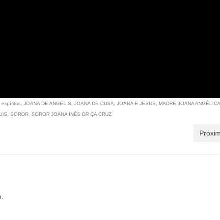
,
espíritos
,
JOANA DE ANGELIS
,
JOANA DE CUSA
,
JOANA E JESUS
,
MADRE JOANA ANGÉLIC
UIS
,
SOROR
,
SOROR JOANA INÊS DR ÇA CRUZ
Próxim
o.