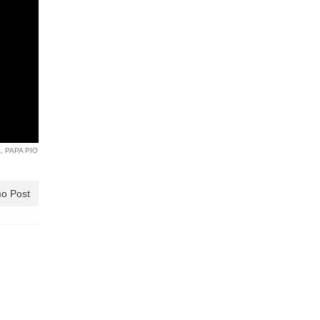
A
,
PAPA PIO
o Post