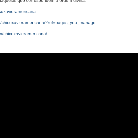
 daqueles que correspondem à ordem divina.
icoxavieramericana
m/chicoxavieramericana/?ref=pages_you_manage
m/chicoxavieramericana/