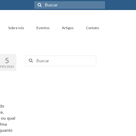
Buscar
por:
Sobre nós
Eventos
Artigos
Contato
5
Buscar
por:
FEV 2023
 do
a,
 ou qual
 Uma
nquanto