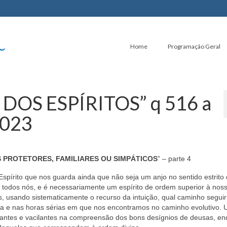
Home
Programação Geral
 DOS ESPÍRITOS” q 516 a
2023
S PROTETORES, FAMILIARES OU SIMPÁTICOS
” – parte 4
Espírito que nos guarda ainda que não seja um anjo no sentido estrito
 todos nós, e é necessariamente um espírito de ordem superior à noss
 usando sistematicamente o recurso da intuição, qual caminho seguir
a e nas horas sérias em que nos encontramos no caminho evolutivo.
cilantes e vacilantes na compreensão dos bons desígnios de deusas, e