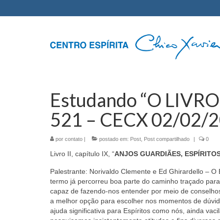
Estudando “O LIVRO
521 – CECX 02/02/
por
contato
|
postado em:
Post
,
Post compartilhado
|
0
Livro II, capítulo IX, “
ANJOS GUARDIÃES, ESPÍRITO
Palestrante: Norivaldo Clemente e Ed Ghirardello – O 
termo já percorreu boa parte do caminho traçado para
capaz de fazendo-nos entender por meio de conselhos,
a melhor opção para escolher nos momentos de dúvid
ajuda significativa para Espíritos como nós, ainda va