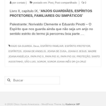
por
contato
|
postado em:
Post
,
Post compartilhado
|
0
Livro II, capítulo IX, “
ANJOS GUARDIÃES, ESPÍRITOS
PROTETORES, FAMILIARES OU SIMPÁTICOS
”
Palestrante: Norivaldo Clemente e Eduardo Pinotti – O
Espírito que nos guarda ainda que não seja um anjo no
sentido estrito do termo já percorreu boa parte …
ANJO DA GUARDA
,
Deus
,
ESPÍRITO FAMILIAR
,
ESPÍRITO PROTETOR
,
ESPÍRITOS
,
JOANA DE ANGELIS
,
JOANA DE CUSA
,
JOANA E JESUS
,
MADRE
JOANA ANGÉLICA
,
PAPA PIO X
,
PAPA PIO XI
,
PAPA PIO XII
,
PROTEÇÃO
,
SANTO
AGOSTINHO
,
SÃO LUIS
,
SOROR
,
SOROR JOANA INÊS DR ÇA CRUZ
Buscar
por:
© 2026 Chico Xavier Americana - WordPress Theme by
Kadence WP