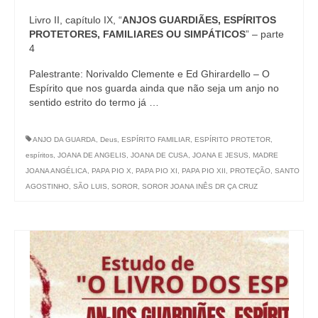
Livro II, capítulo IX, “
ANJOS GUARDIÃES, ESPÍRITOS
PROTETORES, FAMILIARES OU SIMPÁTICOS
” – parte
4
Palestrante: Norivaldo Clemente e Ed Ghirardello – O
Espírito que nos guarda ainda que não seja um anjo no
sentido estrito do termo já …
ANJO DA GUARDA
,
Deus
,
ESPÍRITO FAMILIAR
,
ESPÍRITO PROTETOR
,
espíritos
,
JOANA DE ANGELIS
,
JOANA DE CUSA
,
JOANA E JESUS
,
MADRE
JOANA ANGÉLICA
,
PAPA PIO X
,
PAPA PIO XI
,
PAPA PIO XII
,
PROTEÇÃO
,
SANTO
AGOSTINHO
,
SÃO LUIS
,
SOROR
,
SOROR JOANA INÊS DR ÇA CRUZ