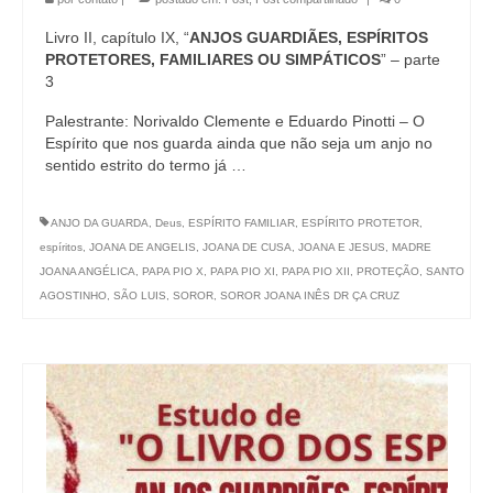
Livro II, capítulo IX, “
ANJOS GUARDIÃES, ESPÍRITOS
PROTETORES, FAMILIARES OU SIMPÁTICOS
” – parte
3
Palestrante: Norivaldo Clemente e Eduardo Pinotti – O
Espírito que nos guarda ainda que não seja um anjo no
sentido estrito do termo já …
ANJO DA GUARDA
,
Deus
,
ESPÍRITO FAMILIAR
,
ESPÍRITO PROTETOR
,
espíritos
,
JOANA DE ANGELIS
,
JOANA DE CUSA
,
JOANA E JESUS
,
MADRE
JOANA ANGÉLICA
,
PAPA PIO X
,
PAPA PIO XI
,
PAPA PIO XII
,
PROTEÇÃO
,
SANTO
AGOSTINHO
,
SÃO LUIS
,
SOROR
,
SOROR JOANA INÊS DR ÇA CRUZ