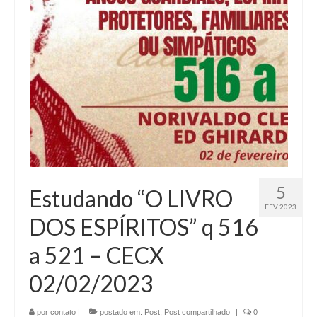
5
Estudando “O LIVRO
FEV 2023
DOS ESPÍRITOS” q 516
a 521 – CECX
02/02/2023
por
contato
|
postado em:
Post
,
Post compartilhado
|
0