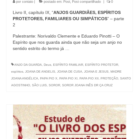
por
contato
|
postado em:
Post
,
Post compartilhado
|
0
Livro II, capítulo IX, “
ANJOS GUARDIÃES, ESPÍRITOS
PROTETORES, FAMILIARES OU SIMPÁTICOS
” – parte
2
Palestrante: Norivaldo Clemente e Eduardo Pinotti – O
Espírito que nos guarda ainda que não seja um anjo no
sentido estrito do termo já …
ANJO DA GUARDA
,
Deus
,
ESPÍRITO FAMILIAR
,
ESPÍRITO PROTETOR
,
espíritos
,
JOANA DE ANGELIS
,
JOANA DE CUSA
,
JOANA E JESUS
,
MADRE
JOANA ANGÉLICA
,
PAPA PIO X
,
PAPA PIO XI
,
PAPA PIO XII
,
PROTEÇÃO
,
SANTO
AGOSTINHO
,
SÃO LUIS
,
SOROR
,
SOROR JOANA INÊS DR ÇA CRUZ