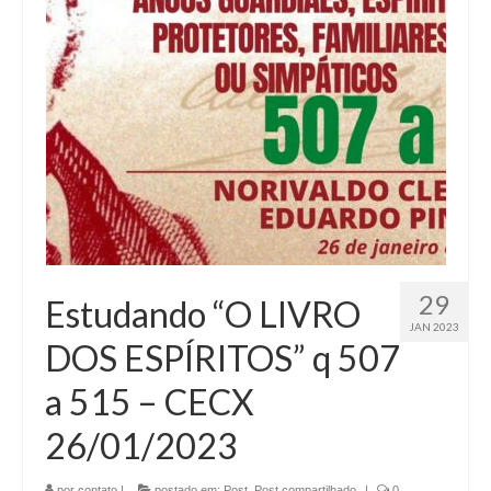
29
Estudando “O LIVRO
JAN 2023
DOS ESPÍRITOS” q 507
a 515 – CECX
26/01/2023
por
contato
|
postado em:
Post
,
Post compartilhado
|
0