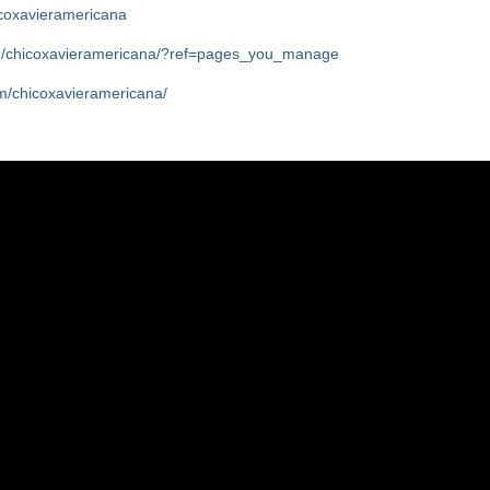
icoxavieramericana
m/chicoxavieramericana/?ref=pages_you_manage
m/chicoxavieramericana/