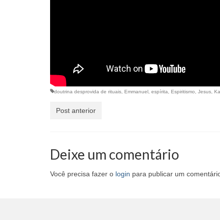
doutrina desprovida de rituais
,
Emmanuel
,
espírita
,
Espiritismo
,
Jesus
,
Ka
Post anterior
Deixe um comentário
Você precisa fazer o
login
para publicar um comentári