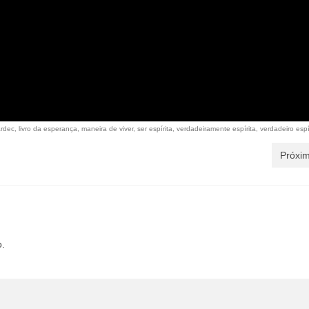
rdec
,
livro da esperança
,
maneira de viver
,
ser espírita
,
verdadeiramente espírita
,
verdadeiro espí
Próxim
o.