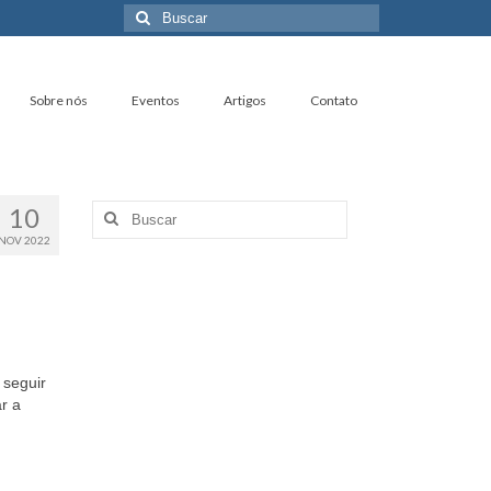
Buscar
por:
Sobre nós
Eventos
Artigos
Contato
10
Buscar
por:
NOV 2022
 seguir
r a