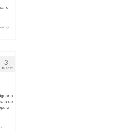
mar o
perança
,
3
JUN 2022
ignar o
rata de
epurar
as