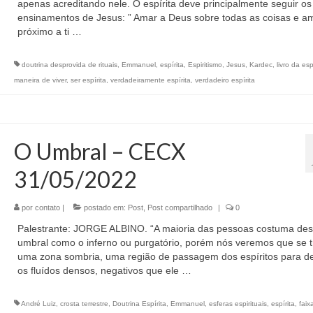
apenas acreditando nele. O espírita deve principalmente seguir os
ensinamentos de Jesus: ” Amar a Deus sobre todas as coisas e a
próximo a ti …
doutrina desprovida de rituais
,
Emmanuel
,
espírita
,
Espiritismo
,
Jesus
,
Kardec
,
livro da es
maneira de viver
,
ser espírita
,
verdadeiramente espírita
,
verdadeiro espírita
O Umbral – CECX
31/05/2022
por
contato
|
postado em:
Post
,
Post compartilhado
|
0
Palestrante: JORGE ALBINO. “A maioria das pessoas costuma des
umbral como o inferno ou purgatório, porém nós veremos que se t
uma zona sombria, uma região de passagem dos espíritos para d
os fluídos densos, negativos que ele …
André Luiz
,
crosta terrestre
,
Doutrina Espírita
,
Emmanuel
,
esferas espirituais
,
espírita
,
faix