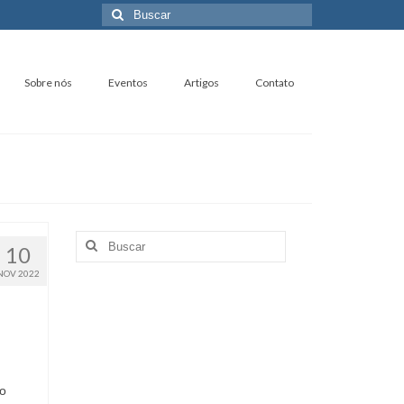
Buscar
por:
Sobre nós
Eventos
Artigos
Contato
Buscar
10
por:
NOV 2022
ão